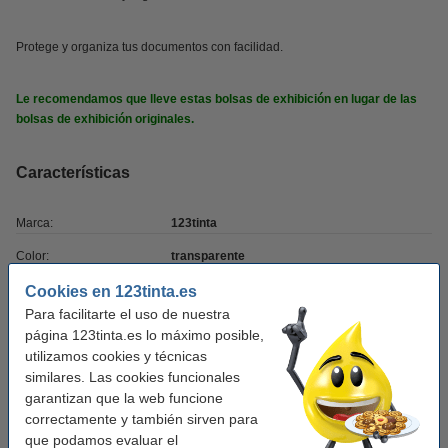
Protege y organiza tus documentos con facilidad.
Le recomendamos que lleve estas bolsas de exhibición en lugar de las
bolsas de exhibición originales.
Características
Marca:
123tinta
Color:
transparente
Material:
polipropileno
Cookies en 123tinta.es
Para facilitarte el uso de nuestra
Grosor micras:
30 micras
página 123tinta.es lo máximo posible,
Tamaño papel:
utilizamos cookies y técnicas
A4 vertical
similares. Las cookies funcionales
Superficie:
granulado
garantizan que la web funcione
correctamente y también sirven para
Tipo perforación:
21 orificios
que podamos evaluar el