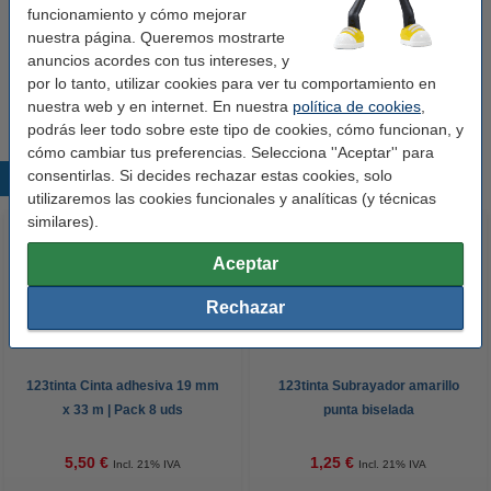
Apertura:
-
funcionamiento y cómo mejorar
nuestra página. Queremos mostrarte
Cantidad:
100 unidades
anuncios acordes con tus intereses, y
Núm. de item:
300443
por lo tanto, utilizar cookies para ver tu comportamiento en
nuestra web y en internet. En nuestra
política de cookies
,
podrás leer todo sobre este tipo de cookies, cómo funcionan, y
cómo cambiar tus preferencias. Selecciona ''Aceptar'' para
consentirlas. Si decides rechazar estas cookies, solo
Productos destacados
utilizaremos las cookies funcionales y analíticas (y técnicas
similares).
Aceptar
Rechazar
123tinta Cinta adhesiva 19 mm
123tinta Subrayador amarillo
x 33 m | Pack 8 uds
punta biselada
5,50 €
1,25 €
Incl. 21% IVA
Incl. 21% IVA