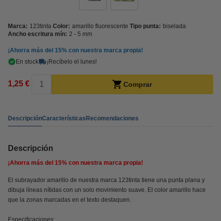
Marca:
123tinta
Color:
amarillo fluorescente
Tipo punta:
biselada
Ancho escritura mín:
2 - 5 mm
¡Ahorra más del
15%
con nuestra marca propia!
En stock
¡Recíbelo el lunes!
1,25 €
Comprar
Descripción
Características
Recomendaciones
Descripción
¡Ahorra más del
15%
con nuestra marca propia!
El subrayador amarillo de nuestra marca 123tinta tiene una punta plana y
dibuja líneas nítidas con un solo movimiento suave. El color amarillo hace
que la zonas marcadas en el texto destaquen.
Especificaciones: