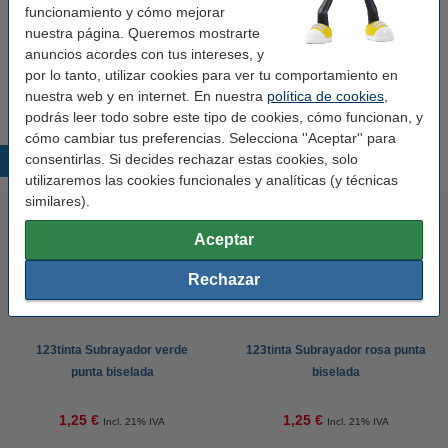
Pack ahorro:
funcionamiento y cómo mejorar
nuestra página. Queremos mostrarte
123tinta Subrayador amarillo punta biselada |
anuncios acordes con tus intereses, y
Pack 12 uds
por lo tanto, utilizar cookies para ver tu comportamiento en
15,00 €
11,25 €
nuestra web y en internet. En nuestra
política de cookies
,
podrás leer todo sobre este tipo de cookies, cómo funcionan, y
cómo cambiar tus preferencias. Selecciona ''Aceptar'' para
consentirlas. Si decides rechazar estas cookies, solo
Productos destacados
utilizaremos las cookies funcionales y analíticas (y técnicas
similares).
Aceptar
Rechazar
123tinta Subrayador verde
123tinta Subrayador rosa punta
punta biselada
biselada
1,25 €
1,25 €
Incl. 21% IVA
Incl. 21% IVA