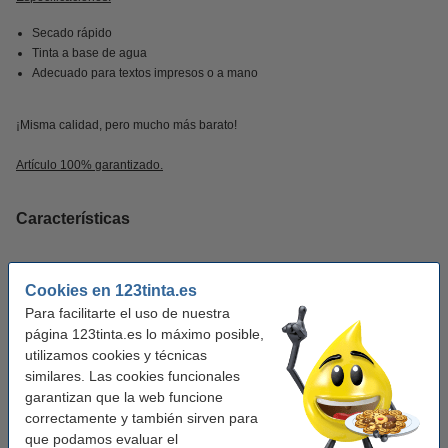
Secado rápido
Tinta a base de agua
Adecuado para textos impresos o a mano
¡Misma calidad, pero mucho más barato!
Artículo 100% garantizado.
Características
Marca:
123tinta
Cookies en 123tinta.es
Color:
amarillo fluorescente
Para facilitarte el uso de nuestra
página 123tinta.es lo máximo posible,
Tipo punta:
biselada
utilizamos cookies y técnicas
Ancho escritura mín:
2 - 5 mm
similares. Las cookies funcionales
garantizan que la web funcione
Recargable:
sí
correctamente y también sirven para
que podamos evaluar el