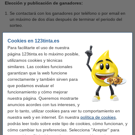
Elección y publicación de ganadores:
Se contactará con los ganadores por teléfono o por email en
un máximo de dos días después de terminar el periodo del
sorteo.
Los premios no se pueden cambiar por dinero o por otros
Cookies en 123tinta.es
productos.
Para facilitarte el uso de nuestra
123tinta enviará los premios exclusivamente a España
página 123tinta.es lo máximo posible,
Peninsular.
utilizamos cookies y técnicas
similares. Las cookies funcionales
Uso de datos personales:
garantizan que la web funcione
Al participar en el sorteo, el participante otorga permiso a
correctamente y también sirven para
123tinta.es a acceder a sus datos personales con el fin de
que podamos evaluar el
comunicarse con él o extraer datos para determinar los
funcionamiento y cómo mejorar
ganadores. Consulta nuestra
Política de privacidad
para
nuestra página. Queremos mostrarte
obtener más información.
anuncios acordes con tus intereses, y
por lo tanto, utilizar cookies para ver tu comportamiento en
123tinta.es trata toda la información personal obtenida en el
nuestra web y en internet. En nuestra
política de cookies
,
contexto de la promoción con confidencialidad y de acuerdo
podrás leer todo sobre este tipo de cookies, cómo funcionan, y
con los requisitos de la Ley Europea de Protección de Datos
cómo cambiar tus preferencias. Selecciona ''Aceptar'' para
(GDPR).