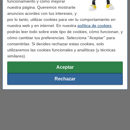
Hospital
4.000 K
Ascensor
4.000 K
funcionamiento y cómo mejorar
nuestra página. Queremos mostrarte
Almacén
6.000 K
Salón
6.000 K
anuncios acordes con tus intereses, y
por lo tanto, utilizar cookies para ver tu comportamiento en
Lugar de
nuestra web y en internet. En nuestra
política de cookies
,
6.000 K
Garaje
6.000 K
trabajo
podrás leer todo sobre este tipo de cookies, cómo funcionan, y
cómo cambiar tus preferencias. Selecciona ''Aceptar'' para
Cuarto de
consentirlas. Si decides rechazar estas cookies, solo
Laboratorio
6.000 K
6.000 K
almacenaje
utilizaremos las cookies funcionales y analíticas (y técnicas
similares).
Productos interesantes para ti
Aceptar
A continuación, te mostramos una selección de productos de
Rechazar
nuestro catálogo con los que puedes completar tu pedido: