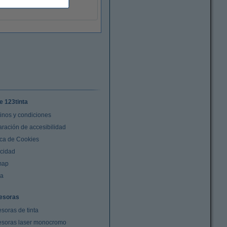
e 123tinta
inos y condiciones
aración de accesibilidad
ica de Cookies
acidad
map
da
esoras
soras de tinta
esoras laser monocromo