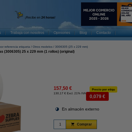
¡Recibe en
24 horas
!
s
Trabaja con nosotros
Opiniones
Blog
Contacto
or referencia etiqueta
Otros modelos
3006305 (25 x 229 mm)
s (3006305) 25 x 229 mm (1 rollos) (original)
157,50 €
Precio por etiqu
130,17 € Excl. 21% IVA
0,079 €
En almacén externo
Comprar