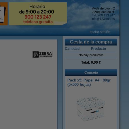
Avda de Lyon, 2
Azuqueca de H.
Tel: 900 123 247
info@123tinta.es
Iniciar sesión
Cesta de la compra
Cantidad
Producto
No hay productos
Total:
0,00 €
Consejo
Pack x5: Papel A4 | 80gr
(5x500 hojas)