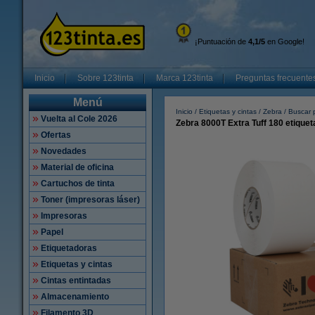
¡Puntuación de
4,1/5
en Google!
Inicio
Sobre 123tinta
Marca 123tinta
Preguntas frecuente
Menú
Inicio
Etiquetas y cintas
Zebra
Buscar p
Vuelta al Cole 2026
Zebra 8000T Extra Tuff 180 etiqueta
Ofertas
Novedades
Material de oficina
Cartuchos de tinta
Toner (impresoras láser)
Impresoras
Papel
Etiquetadoras
Etiquetas y cintas
Cintas entintadas
Almacenamiento
Filamento 3D