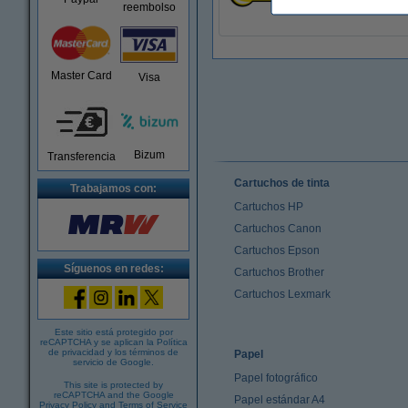
reembolso
Master Card
Visa
Bizum
Transferencia
Cartuchos de tinta
Trabajamos con:
Cartuchos HP
Cartuchos Canon
Cartuchos Epson
Síguenos en redes:
Cartuchos Brother
Cartuchos Lexmark
Este sitio está protegido por
reCAPTCHA y se aplican la
Política
de privacidad
y los
términos de
Papel
servicio de Google
.
Papel fotográfico
This site is protected by
reCAPTCHA and the Google
Papel estándar A4
Privacy Policy
and
Terms of Service