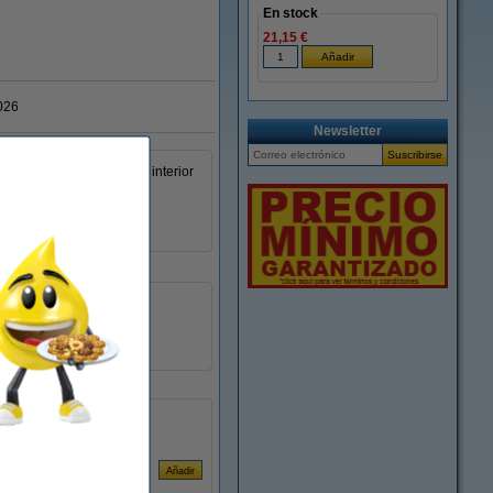
En stock
21,15 €
026
Newsletter
s (poliolefina) para uso interior
iquetar productos.
25 x 229 mm (AnxAl)
Zebra
8000T
1