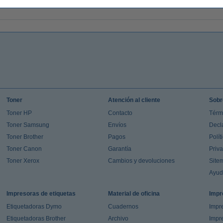
Toner
Atención al cliente
Sobr
Toner HP
Contacto
Térm
Toner Samsung
Envíos
Decl
Toner Brother
Pagos
Polít
Toner Canon
Garantía
Priv
Toner Xerox
Cambios y devoluciones
Site
Ayu
Impresoras de etiquetas
Material de oficina
Impr
Etiquetadoras Dymo
Cuadernos
Impre
Etiquetadoras Brother
Archivo
Impr