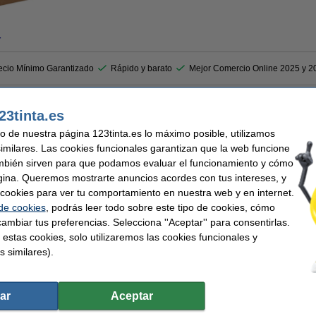
r
ecio Mínimo Garantizado
Rápido y barato
Mejor Comercio Online 2025 y 2
alargadas (180 micras) son aptas para transferencia térmica. Las etiquetas sintética
23tinta.es
El paquete contiene un rollo de 2000 etiquetas. Estas etiquetas son ideales para et
uso de nuestra página 123tinta.es lo máximo posible, utilizamos
 Zebra 5095
(03200BK11045)
similares. Las cookies funcionales garantizan que la web funcione
mbién sirven para que podamos evaluar el funcionamiento y cómo
gina. Queremos mostrarte anuncios acordes con tus intereses, y
ar cookies para ver tu comportamiento en nuestra web y en internet.
ferencia térmica
Medidas:
eta de código de barras
Marca:
 de cookies
, podrás leer todo sobre este tipo de cookies, cómo
Tipo:
ambiar tus preferencias. Selecciona ''Aceptar'' para consentirlas.
m
Cantidad:
 estas cookies, solo utilizaremos las cookies funcionales y
s similares).
ar
Aceptar
de cera (02300BK11045) 110 mm x 450 m (12 cintas) (marca 123tinta)