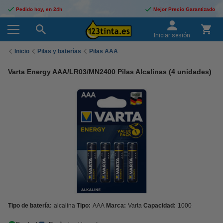
Pedido hoy, en 24h
Mejor Precio Garantizado
Iniciar sesión
Inicio
Pilas y baterías
Pilas AAA
Varta Energy AAA/LR03/MN2400 Pilas Alcalinas (4 unidades)
Tipo de batería:
alcalina
Tipo:
AAA
Marca:
Varta
Capacidad:
1000