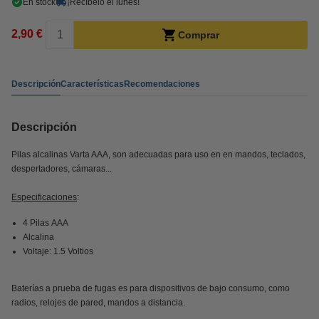
En stock
¡Recíbelo el lunes!
2,90 €
Comprar
Descripción
Características
Recomendaciones
Descripción
Pilas alcalinas Varta AAA, son adecuadas para uso en en mandos, teclados,
despertadores, cámaras...
Especificaciones
:
4 Pilas AAA
Alcalina
Voltaje: ‎1.5 Voltios
Baterías a prueba de fugas es para dispositivos de bajo consumo, como
radios, relojes de pared, mandos a distancia.