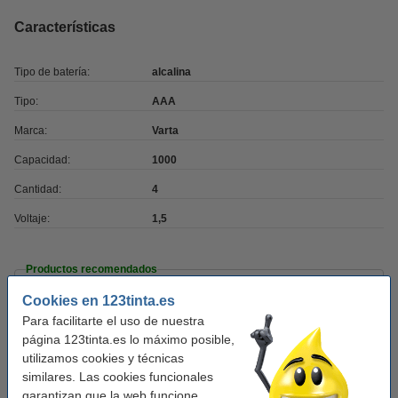
Características
Tipo de batería:
alcalina
Tipo:
AAA
Marca:
Varta
Capacidad:
1000
Cantidad:
4
Voltaje:
1,5
Productos recomendados
Cookies en 123tinta.es
123tinta Pilas Alcalinas Xtreme Power AAA -
LR03 - MN2400 - 4 unidades
Para facilitarte el uso de nuestra
3,95 €
página 123tinta.es lo máximo posible,
utilizamos cookies y técnicas
similares. Las cookies funcionales
garantizan que la web funcione