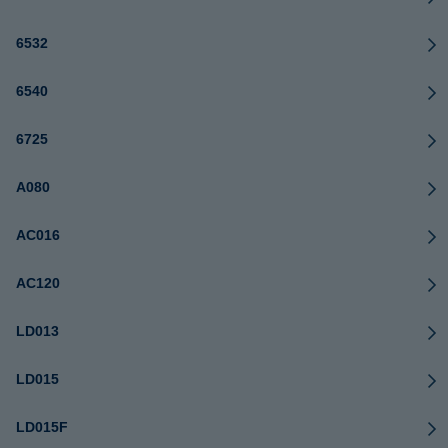
6532
6540
6725
A080
AC016
AC120
LD013
LD015
LD015F