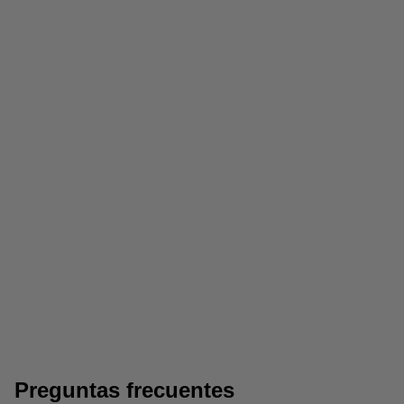
Folios de papel
USB impresoras
Preguntas frecuentes