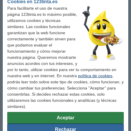
Cookies en 123tinta.es
LD225
Para facilitarte el uso de nuestra
página 123tinta.es lo máximo posible,
utilizamos cookies y técnicas
LD230
similares. Las cookies funcionales
garantizan que la web funcione
LD232C
correctamente y también sirven para
que podamos evaluar el
LD235
funcionamiento y cómo mejorar
nuestra página. Queremos mostrarte
anuncios acordes con tus intereses, y
LD238C
por lo tanto, utilizar cookies para ver tu comportamiento en
nuestra web y en internet. En nuestra
política de cookies
,
LD245
podrás leer todo sobre este tipo de cookies, cómo funcionan, y
cómo cambiar tus preferencias. Selecciona ''Aceptar'' para
LD316
consentirlas. Si decides rechazar estas cookies, solo
utilizaremos las cookies funcionales y analíticas (y técnicas
LD320d
similares).
Aceptar
LD328C
Rechazar