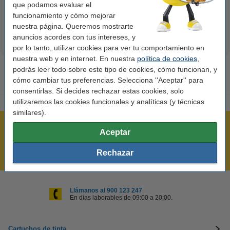
10,50 €
14,50 €
que podamos evaluar el
Incl. 21% IVA
Incl. 21% IVA
funcionamiento y cómo mejorar
nuestra página. Queremos mostrarte
anuncios acordes con tus intereses, y
por lo tanto, utilizar cookies para ver tu comportamiento en
nuestra web y en internet. En nuestra
política de cookies
,
podrás leer todo sobre este tipo de cookies, cómo funcionan, y
cómo cambiar tus preferencias. Selecciona ''Aceptar'' para
consentirlas. Si decides rechazar estas cookies, solo
utilizaremos las cookies funcionales y analíticas (y técnicas
similares).
Rápido y sencillo
Aceptar
¡Recibe en 24 horas!
Rechazar
Mejor Precio Garantizado
Llámanos al 900 123 247
En días laborables de 09:00 a 20:00.
Cartuchos de tinta