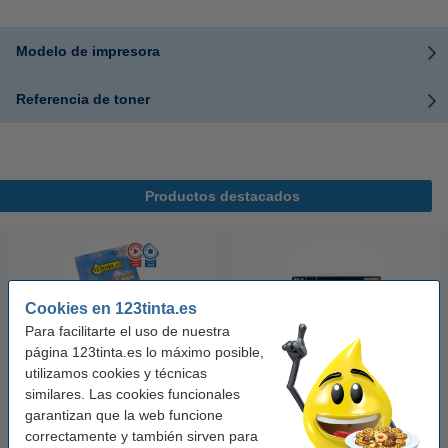
Modelo de impresora
Referencia de toner
Productos destacados
Cookies en 123tinta.es
Para facilitarte el uso de nuestra
página 123tinta.es lo máximo posible,
utilizamos cookies y técnicas
123tinta Papel fotográfico
123tinta Pilas Alcalinas Xtreme
similares. Las cookies funcionales
Premium Glossy brillo alto | 10 x
Power AA - LR06 - MN1500 - 24
garantizan que la web funcione
15 cm | 260g | 100 hojas
unidades
correctamente y también sirven para