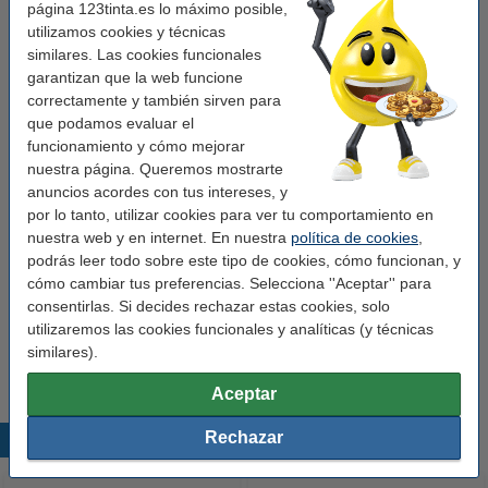
página 123tinta.es lo máximo posible,
utilizamos cookies y técnicas
similares. Las cookies funcionales
garantizan que la web funcione
correctamente y también sirven para
que podamos evaluar el
funcionamiento y cómo mejorar
nuestra página. Queremos mostrarte
anuncios acordes con tus intereses, y
Marca:
123tinta
Tipo:
Esponja de fregar
Color:
rosa amarillo
Cantidad:
1 unidad
por lo tanto, utilizar cookies para ver tu comportamiento en
nuestra web y en internet. En nuestra
política de cookies
,
Ver características y descripción
podrás leer todo sobre este tipo de cookies, cómo funcionan, y
¡Ahorra más del
15%
con nuestra marca propia!
cómo cambiar tus preferencias. Selecciona ''Aceptar'' para
En stock
¡Recíbelo en 24 horas!
consentirlas. Si decides rechazar estas cookies, solo
utilizaremos las cookies funcionales y analíticas (y técnicas
2,95 €
Comprar
similares).
Aceptar
Rechazar
Productos destacados