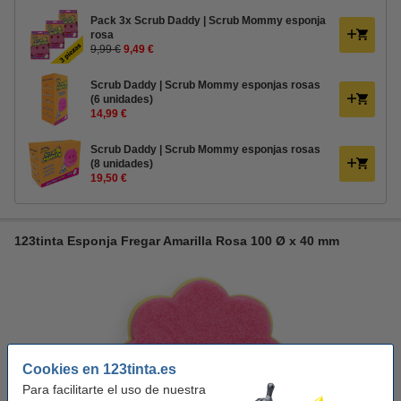
Pack 3x Scrub Daddy | Scrub Mommy esponja
rosa
9,99 €
9,49 €
Scrub Daddy | Scrub Mommy esponjas rosas
(6 unidades)
14,99 €
Scrub Daddy | Scrub Mommy esponjas rosas
(8 unidades)
19,50 €
123tinta Esponja Fregar Amarilla Rosa 100 Ø x 40 mm
Cookies en 123tinta.es
Para facilitarte el uso de nuestra