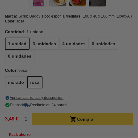
Marca:
Scrub Daddy
Tipo:
esponja
Medidas:
100 x 40 x 100 mm (LxAnxAl)
Color:
rosa
Cantidad:
1 unidad
1 unidad
3 unidades
4 unidades
6 unidades
8 unidades
Color:
rosa
morado
rosa
Ver características y descripción
En stock
¡Recíbelo en 24 horas!
3,49 €
Comprar
Pack ahorro