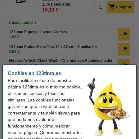
15% Descuento:
Comprar
16,11 €
Añade también
123tinta Esponja Lavado Coches
1,99 €
123tinta Paños Microfibra 32 x 32 cm - 6 unidades
2,99 €
Meguiar 's Gold Class Wash - Champú con Acondicionador
para Coche 473 ml
17,95 €
15,26 €
Cookies en 123tinta.es
Para facilitarte el uso de nuestra
Consejo: compra
página 123tinta.es lo máximo posible,
HG Limpiador Llantas Coche 500 ml
utilizamos cookies y técnicas
8,50 €
similares. Las cookies funcionales
garantizan que la web funcione
HG Elimina Insectos Coche 500 ml
4,50 €
correctamente y también sirven para
que podamos evaluar el
HG Limpia Lunas Coche 500 ml
funcionamiento y cómo mejorar
6,50 €
nuestra página. Queremos mostrarte