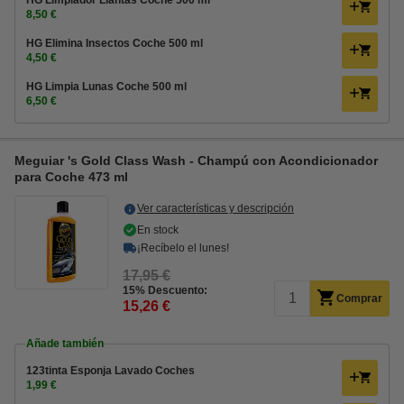
HG Limpiador Llantas Coche 500 ml
8,50 €
HG Elimina Insectos Coche 500 ml
4,50 €
HG Limpia Lunas Coche 500 ml
6,50 €
Meguiar 's Gold Class Wash - Champú con Acondicionador
para Coche 473 ml
Ver características y descripción
En stock
¡Recíbelo el lunes!
17,95 €
15% Descuento:
Comprar
15,26 €
Añade también
123tinta Esponja Lavado Coches
1,99 €