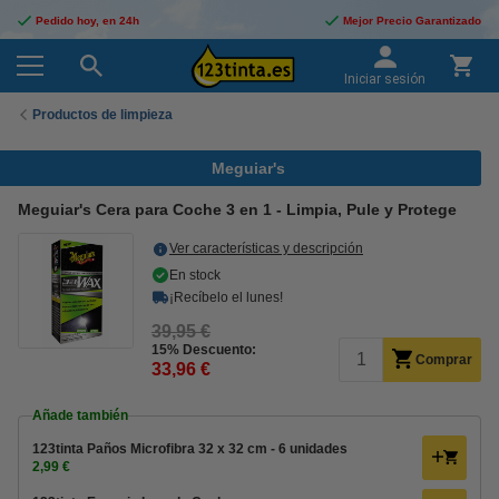
Pedido hoy, en 24h
Mejor Precio Garantizado
Iniciar sesión
Productos de limpieza
Meguiar's
Meguiar's Cera para Coche 3 en 1 - Limpia, Pule y Protege
Ver características y descripción
En stock
¡Recíbelo el lunes!
39,95 €
15% Descuento:
Comprar
33,96 €
Añade también
123tinta Paños Microfibra 32 x 32 cm - 6 unidades
2,99 €