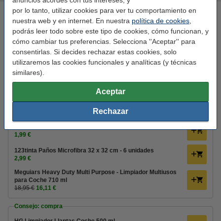
anuncios acordes con tus intereses, y
por lo tanto, utilizar cookies para ver tu comportamiento en
Meguiar's Ultimate Polish - Pulimento Acabado para Coche
473 ml
nuestra web y en internet. En nuestra
política de cookies
,
podrás leer todo sobre este tipo de cookies, cómo funcionan, y
Ver características y descripción
cómo cambiar tus preferencias. Selecciona ''Aceptar'' para
En stock
consentirlas. Si decides rechazar estas cookies, solo
¡Recíbelo el lunes!
utilizaremos las cookies funcionales y analíticas (y técnicas
similares).
22,95 €
15% Descuento:
Comprar
19,51 €
Aceptar
Rechazar
Añade también
123tinta Esponja Lavado Coches
1,99 €
123tinta Paños Microfibra 32 x 32 cm - 6 unidades
2,99 €
Meguiars Heavy Duty Multi Purpose - Limpiador Multiusos
para Coche 710 ml
18,95 €
16,11 €
Consejo: compra