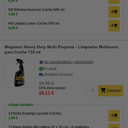
8,50 €
HG Elimina Insectos Coche 500 ml
4,50 €
HG Limpia Lunas Coche 500 ml
6,50 €
Meguiars Heavy Duty Multi Purpose - Limpiador Multiusos
para Coche 710 ml
Ver características y descripción
En stock
¡Recíbelo el lunes!
18,95 €
15% Descuento:
Comprar
16,11 €
Añade también
123tinta Esponja Lavado Coches
1,99 €
123tinta Paños Microfibra 32 x 32 cm - 6 unidades