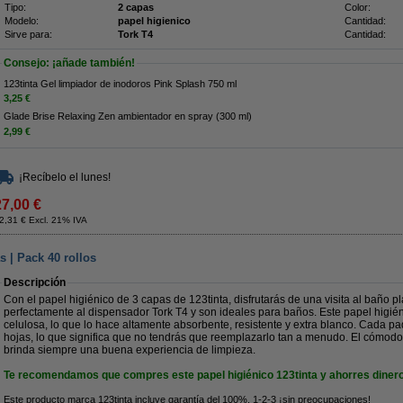
Tipo:
2 capas
Color:
Modelo:
papel higienico
Cantidad:
Sirve para:
Tork T4
Cantidad:
Consejo: ¡añade también!
123tinta Gel limpiador de inodoros Pink Splash 750 ml
3,25 €
Glade Brise Relaxing Zen ambientador en spray (300 ml)
2,99 €
¡Recíbelo el lunes!
27,00 €
2,31 € Excl. 21% IVA
s | Pack 40 rollos
Descripción
Con el papel higiénico de 3 capas de 123tinta, disfrutarás de una visita al baño p
perfectamente al dispensador Tork T4 y son ideales para baños. Este papel higié
celulosa, lo que lo hace altamente absorbente, resistente y extra blanco. Cada p
hojas, lo que significa que no tendrás que reemplazarlo tan a menudo. El cómodo 
brinda siempre una buena experiencia de limpieza.
Te recomendamos que compres este papel higiénico 123tinta y ahorres dinero
Este producto marca 123tinta incluye garantía del 100%. 1-2-3 ¡sin preocupaciones!