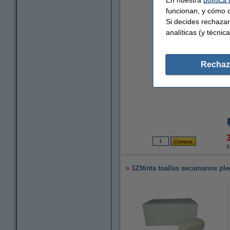
funcionan, y cómo c
Si decides rechazar
analíticas (y técnica
Rechaz
3
123tinta toallas secamanos ple