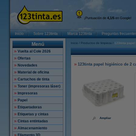
¡Puntuación de
4,1/5
en Google!
Inicio
Sobre 123tinta
Marca 123tinta
Preguntas frecuente
Inicio
Productos de limpieza
123tinta papel 
Menú
Vuelta al Cole 2026
Ofertas
123tinta papel higiénico de 2 c
Novedades
Material de oficina
Cartuchos de tinta
Toner (impresoras láser)
Impresoras
Papel
Etiquetadoras
Etiquetas y cintas
Ampliar
Cintas entintadas
Almacenamiento
Filamento 3D