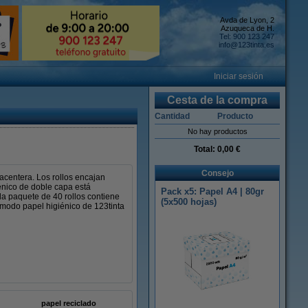
Avda de Lyon, 2
Azuqueca de H.
Tel: 900 123 247
info@123tinta.es
Iniciar sesión
Cesta de la compra
Cantidad
Producto
No hay productos
Total:
0,00 €
Consejo
lacentera. Los rollos encajan
énico de doble capa está
Pack x5: Papel A4 | 80gr
da paquete de 40 rollos contiene
(5x500 hojas)
ómodo papel higiénico de 123tinta
papel reciclado