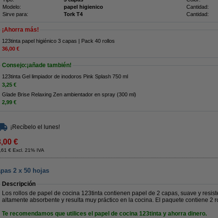
Modelo:
papel higienico
Cantidad:
Sirve para:
Tork T4
Cantidad:
¡Ahorra más!
123tinta papel higiénico 3 capas | Pack 40 rollos
36,00 €
Consejo:¡añade también!
123tinta Gel limpiador de inodoros Pink Splash 750 ml
3,25 €
Glade Brise Relaxing Zen ambientador en spray (300 ml)
2,99 €
¡Recíbelo el lunes!
8,00 €
,61 € Excl. 21% IVA
apas 2 x 50 hojas
Descripción
Los rollos de papel de cocina 123tinta contienen papel de 2 capas, suave y resist
altamente absorbente y resulta muy práctico en la cocina. El paquete contiene 2 r
Te recomendamos que utilices el papel de cocina 123tinta y ahorra dinero.