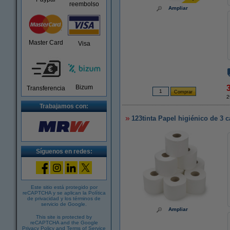
reembolso
Ampliar
Master Card
Visa
Bizum
Transferencia
2
Trabajamos con:
123tinta Papel higiénico de 3 c
Síguenos en redes:
Este sitio está protegido por
reCAPTCHA y se aplican la
Política
de privacidad
y los
términos de
servicio de Google
.
Ampliar
This site is protected by
reCAPTCHA and the Google
Privacy Policy
and
Terms of Service