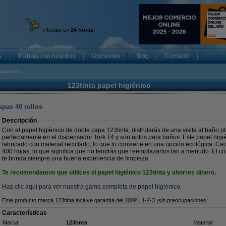
¡Recibe en
24 horas
!
s
Trabaja con nosotros
Opiniones
Blog
Contacto
higiénico
123tinta papel higiénico
apas 40 rollos
Descripción
Con el papel higiénico de doble capa 123tinta, disfrutarás de una visita al baño p
perfectamente en el dispensador Tork T4 y son aptos para baños. Este papel higi
fabricado con material reciclado, lo que lo convierte en una opción ecológica. Ca
400 hojas, lo que significa que no tendrás que reemplazarlos tan a menudo. El c
te brinda siempre una buena experiencia de limpieza.
Te recomendamos que utilices el papel higiénico 123tinta y ahorres dinero.
Haz clic aquí para ver nuestra gama completa de papel higiénico.
Este producto marca 123tinta incluye garantía del 100%. 1-2-3 ¡sin preocupaciones!
Características
Marca:
123tinta
Material: