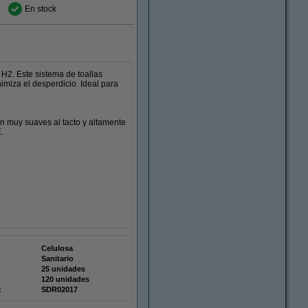
En stock
H2. Este sistema de toallas
miza el desperdicio. Ideal para
on muy suaves al tacto y altamente
.
Celulosa
Sanitario
25 unidades
120 unidades
:
SDR02017