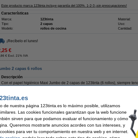
Este producto marca 123tinta incluye garantía del 100%. 1-2-3 ¡sin preocupaciones!
Características
Marca:
123tinta
Material:
Tipo:
2 capas
Uso:
Modelo:
rollos de cocina
Cantidad:
¡Recíbelo el lunes!
2,25 €
,86 € Excl. 21% IVA
jumbo 2 capas 6 rollos
Descripción
Con el papel higiénico Maxi Jumbo de 2 capas de 123tinta (6 rollos), siempre ten
higiénico está hecho de fibras recicladas de 2 capas y es maravillosamente suave
sino también sostenibilidad. Estos rollos jumbo contienen más papel que los rollos
tendrás que rellenarlos con menos frecuencia. Ideal para baños grandes y concurr
23tinta.es
perfectamente en el dispensador Tork T1 Jumbo. El cómodo papel higiénico de 12
buena experiencia de limpieza.
uso de nuestra página 123tinta.es lo máximo posible, utilizamos
similares. Las cookies funcionales garantizan que la web funcione
Te recomendamos que utilices el papel higiénico 123tinta y ahorres dinero.
mbién sirven para que podamos evaluar el funcionamiento y cómo
Este producto marca 123tinta incluye garantía del 100%. 1-2-3 ¡sin preocupaciones!
gina. Queremos mostrarte anuncios acordes con tus intereses, y
Características
ar cookies para ver tu comportamiento en nuestra web y en internet.
Marca:
123tinta
Material:
 de cookies
, podrás leer todo sobre este tipo de cookies, cómo