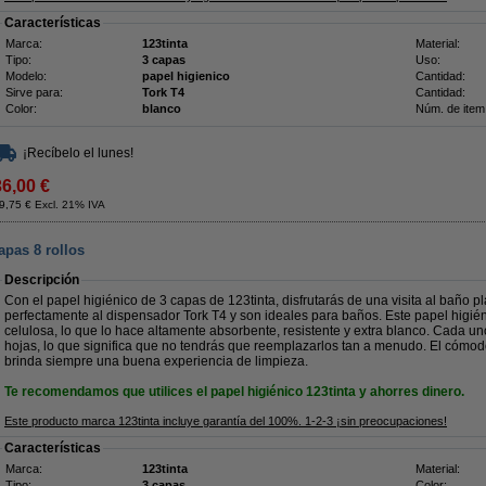
Características
Marca:
123tinta
Material:
Tipo:
3 capas
Uso:
Modelo:
papel higienico
Cantidad:
Sirve para:
Tork T4
Cantidad:
Color:
blanco
Núm. de item
¡Recíbelo el lunes!
36,00 €
9,75 € Excl. 21% IVA
apas 8 rollos
Descripción
Con el papel higiénico de 3 capas de 123tinta, disfrutarás de una visita al baño p
perfectamente al dispensador Tork T4 y son ideales para baños. Este papel higié
celulosa, lo que lo hace altamente absorbente, resistente y extra blanco. Cada un
hojas, lo que significa que no tendrás que reemplazarlos tan a menudo. El cómodo
brinda siempre una buena experiencia de limpieza.
Te recomendamos que utilices el papel higiénico 123tinta y ahorres dinero.
Este producto marca 123tinta incluye garantía del 100%. 1-2-3 ¡sin preocupaciones!
Características
Marca:
123tinta
Material:
Tipo:
3 capas
Color: