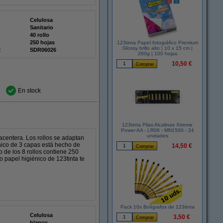
Celulosa
Sanitario
40 rollo
250 hojas
123tinta Papel fotográfico Premium
Glossy brillo alto | 10 x 15 cm |
:
SDR06026
260g | 100 hojas
10,50 €
En stock
123tinta Pilas Alcalinas Xtreme
Power AA - LR06 - MN1500 - 24
unidades
lacentera. Los rollos se adaptan
nico de 3 capas está hecho de
14,50 €
o de los 8 rollos contiene 250
 papel higiénico de 123tinta te
Pack 10x Bolígrafos de 123tinta
Celulosa
3,50 €
blanco