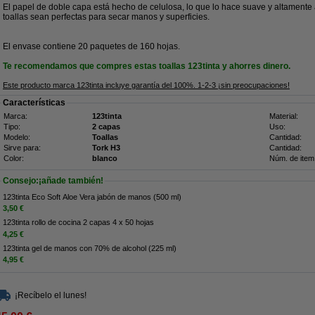
El papel de doble capa está hecho de celulosa, lo que lo hace suave y altamente
toallas sean perfectas para secar manos y superficies.
El envase contiene 20 paquetes de 160 hojas.
Te recomendamos que compres estas toallas 123tinta y ahorres dinero.
Este producto marca 123tinta incluye garantía del 100%. 1-2-3 ¡sin preocupaciones!
Características
Marca:
123tinta
Material:
Tipo:
2 capas
Uso:
Modelo:
Toallas
Cantidad:
Sirve para:
Tork H3
Cantidad:
Color:
blanco
Núm. de item
Consejo:¡añade también!
123tinta Eco Soft Aloe Vera jabón de manos (500 ml)
3,50 €
123tinta rollo de cocina 2 capas 4 x 50 hojas
4,25 €
123tinta gel de manos con 70% de alcohol (225 ml)
4,95 €
¡Recíbelo el lunes!