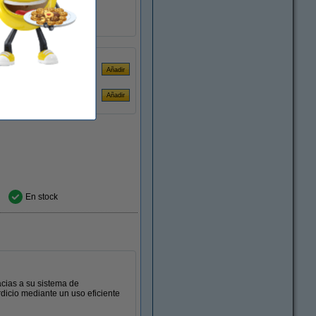
blanco
6 rollo
380 metro
En stock
acias a su sistema de
dicio mediante un uso eficiente