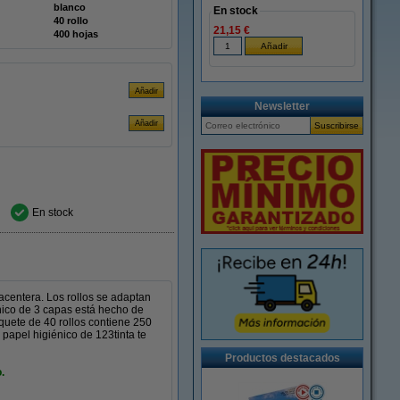
blanco
En stock
40 rollo
21,15 €
400 hojas
Newsletter
En stock
lacentera. Los rollos se adaptan
nico de 3 capas está hecho de
aquete de 40 rollos contiene 250
papel higiénico de 123tinta te
Productos destacados
.