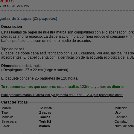
45,00 €
7,19 € Excl. 21% IVA
gadas de 2 capas (25 paquetes)
Descripción
Estas toallas de papel de nuestra marca son compatibles con el dispensador Tork 
plegadas ahorra espacio. La dispensación hoja por hoja reduce el consumo y mini
baños profesionales con un número medio de usuarios.
Tipo de papel
El papel de doble capa está fabricado con 100% celulosa. Por ello, las toallitas s
absorbentes. El papel cuenta con la certificación de la etiqueta ecológica de la UE
Dimensiones de la hoja
• Desplegado: 27 x 22 cm (largo x ancho)
El paquete contiene 25 paquetes de 120 hojas.
Te recomendamos que compres estas toallas 123tinta y ahorres dinero.
Este producto marca 123tinta incluye garantía del 100%. 1-2-3 ¡sin preocupaciones!
Características
Marca:
123tinta
Material:
Tipo:
2 capas
Uso:
Modelo:
Toallas
Cantidad:
Sirve para:
Tork H2
Cantidad:
Color:
blanco
Núm. de item