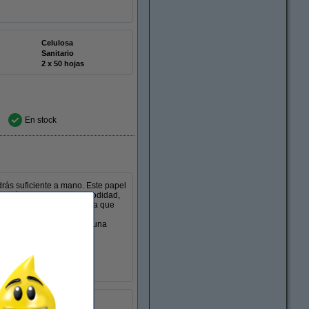
Celulosa
Sanitario
2 x 50 hojas
En stock
drás suficiente a mano. Este papel
. Así, eliges no solo comodidad,
 estándar, lo que significa que
idos. Los rollos encajan
3tinta te brinda siempre una
Celulosa