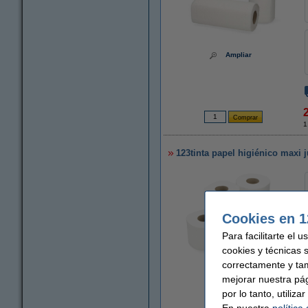
Ampliar
1
123tinta papel higiénico maxi 
Cookies en 1
Para facilitarte el 
cookies y técnicas 
correctamente y ta
Ampliar
mejorar nuestra pá
por lo tanto, utiliz
En nuestra
política