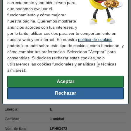
Acabado:
mate
correctamente y también sirven para
que podamos evaluar el
Material:
vidrio
funcionamiento y cómo mejorar
Regulable:
no
nuestra página. Queremos mostrarte
anuncios acordes con tus intereses, y
horas de
50000
por lo tanto, utilizar cookies para ver tu comportamiento en
funcionamiento:
nuestra web y en internet. En nuestra
política de cookies
,
podrás leer todo sobre este tipo de cookies, cómo funcionan, y
Medidas:
150 x 2,8 cm
cómo cambiar tus preferencias. Selecciona ''Aceptar'' para
Ángulo de iluminación:
240
consentirlas. Si decides rechazar estas cookies, solo
utilizaremos las cookies funcionales y analíticas (y técnicas
Voltaje mín:
220 - 240 V
similares).
CRI:
80
Aceptar
Frecuencia de entrada:
50-60Hz
Rechazar
Temperatura de
-20 a +45 °C
funcionamiento:
Energía:
E
Cantidad:
1 unidad
Núm. de item:
LPH03472