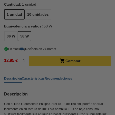
Cantidad:
1 unidad
1 unidad
10 unidades
Equivalencia a vatios:
58 W
36 W
58 W
En stock
¡Recíbelo en 24 horas!
12,95 €
Comprar
Descripción
Características
Recomendaciones
Descripción
Con el tubo fluorescente Philips CorePro T8 de 150 cm, podrás ahorrar
fácilmente en su factura de luz. Esta bombilla LED de bajo consumo
sustituye fácilmente sus antiguos tubos fluorescentes. Con su brillante luz