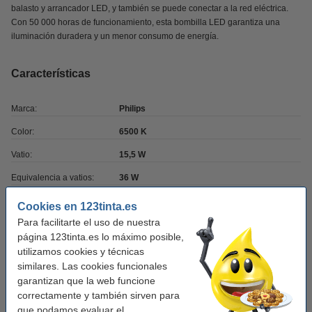
balasto y arrancador LED, y también se puede conectar a la red eléctrica.
Con 50 000 horas de funcionamiento, esta bombilla LED garantiza una
iluminación duradera y un menor consumo de energía.
Características
Marca:
Philips
Color:
6500 K
Vatio:
15,5 W
Equivalencia a vatios:
36 W
Potencia lumínica:
1.800
Cookies en 123tinta.es
Para facilitarte el uso de nuestra
Lúmenes por vatio:
116
página 123tinta.es lo máximo posible,
casquillo:
G13
utilizamos cookies y técnicas
similares. Las cookies funcionales
Acabado:
mate
garantizan que la web funcione
Material:
vidrio
correctamente y también sirven para
que podamos evaluar el