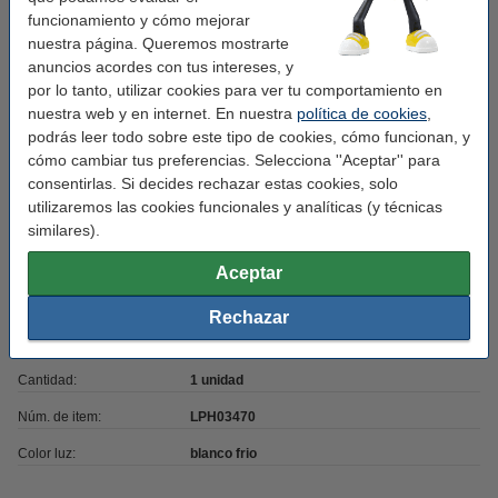
Regulable:
no
funcionamiento y cómo mejorar
horas de
nuestra página. Queremos mostrarte
50000
funcionamiento:
anuncios acordes con tus intereses, y
por lo tanto, utilizar cookies para ver tu comportamiento en
Medidas:
120 x 2,8 cm
nuestra web y en internet. En nuestra
política de cookies
,
podrás leer todo sobre este tipo de cookies, cómo funcionan, y
Ángulo de iluminación:
240
cómo cambiar tus preferencias. Selecciona ''Aceptar'' para
Voltaje mín:
220 - 240 V
consentirlas. Si decides rechazar estas cookies, solo
utilizaremos las cookies funcionales y analíticas (y técnicas
CRI:
80
similares).
Frecuencia de entrada:
50-60Hz
Aceptar
Temperatura de
-20 a +45 °C
funcionamiento:
Rechazar
Energía:
E
Cantidad:
1 unidad
Núm. de item:
LPH03470
Color luz:
blanco frio