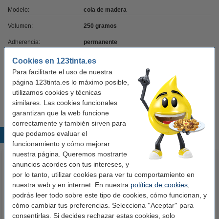
Modelo:
cola de madera
Volumen:
250 gramos
Adherencia:
permanente
Cantidad:
1 unidad
Cookies en 123tinta.es
Para facilitarte el uso de nuestra
Código EAN:
5410091238919
página 123tinta.es lo máximo posible,
Información:
información de seguridad
utilizamos cookies y técnicas
similares. Las cookies funcionales
garantizan que la web funcione
correctamente y también sirven para
que podamos evaluar el
Productos destacados
funcionamiento y cómo mejorar
nuestra página. Queremos mostrarte
anuncios acordes con tus intereses, y
por lo tanto, utilizar cookies para ver tu comportamiento en
nuestra web y en internet. En nuestra
política de cookies
,
podrás leer todo sobre este tipo de cookies, cómo funcionan, y
cómo cambiar tus preferencias. Selecciona ''Aceptar'' para
consentirlas. Si decides rechazar estas cookies, solo