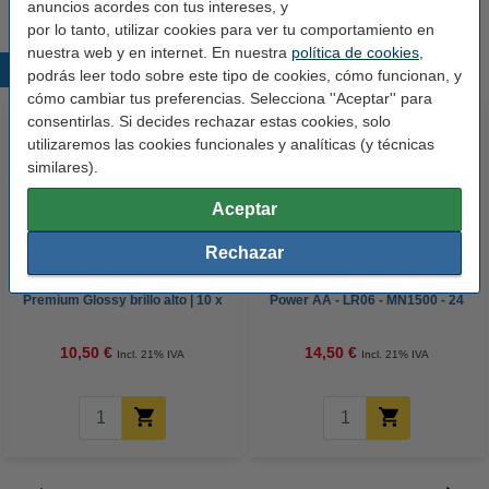
anuncios acordes con tus intereses, y
por lo tanto, utilizar cookies para ver tu comportamiento en
nuestra web y en internet. En nuestra
política de cookies
,
Productos destacados
podrás leer todo sobre este tipo de cookies, cómo funcionan, y
cómo cambiar tus preferencias. Selecciona ''Aceptar'' para
consentirlas. Si decides rechazar estas cookies, solo
utilizaremos las cookies funcionales y analíticas (y técnicas
similares).
Aceptar
Rechazar
123tinta Papel fotográfico
123tinta Pilas Alcalinas Xtreme
Premium Glossy brillo alto | 10 x
Power AA - LR06 - MN1500 - 24
15 cm | 260g | 100 hojas
unidades
10,50 €
14,50 €
Incl. 21% IVA
Incl. 21% IVA