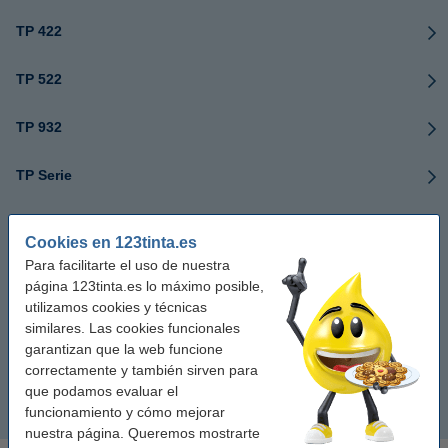
TP 422
TP 522
TP 932
TP Serie
UX 60
Cookies en 123tinta.es
Para facilitarte el uso de nuestra
UX 70
página 123tinta.es lo máximo posible,
utilizamos cookies y técnicas
UX 7000
similares. Las cookies funcionales
garantizan que la web funcione
UX 78
correctamente y también sirven para
que podamos evaluar el
funcionamiento y cómo mejorar
UX Serie
nuestra página. Queremos mostrarte