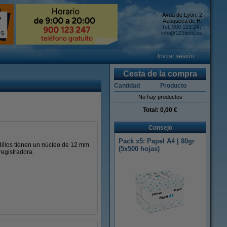
Avda de Lyon, 2
Azuqueca de H.
Tel: 900 123 247
info@123tinta.es
Iniciar sesión
Cesta de la compra
Cantidad
Producto
No hay productos
Total:
0,00 €
Consejo
Pack x5: Papel A4 | 80gr
odillos tienen un núcleo de 12 mm
(5x500 hojas)
registradora.