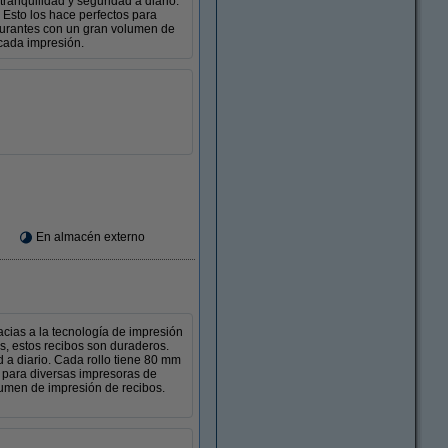
ranquilidad y seguridad a diario.
Esto los hace perfectos para
taurantes con un gran volumen de
 cada impresión.
En almacén externo
racias a la tecnología de impresión
s, estos recibos son duraderos.
d a diario. Cada rollo tiene 80 mm
 para diversas impresoras de
lumen de impresión de recibos.