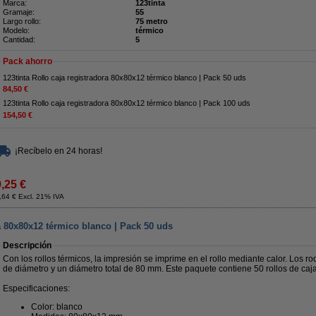
Marca:
123tinta
Gramaje:
55
Largo rollo:
75 metro
Modelo:
térmico
Cantidad:
5
Pack ahorro
123tinta Rollo caja registradora 80x80x12 térmico blanco | Pack 50 uds
84,50 €
123tinta Rollo caja registradora 80x80x12 térmico blanco | Pack 100 uds
154,50 €
¡Recíbelo en 24 horas!
9,25 €
,64 € Excl. 21% IVA
ra 80x80x12 térmico blanco | Pack 50 uds
Descripción
Con los rollos térmicos, la impresión se imprime en el rollo mediante calor. Los r
de diámetro y un diámetro total de 80 mm. Este paquete contiene 50 rollos de caja
Especificaciones:
Color: blanco