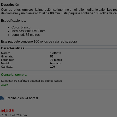
Descripción
Con los rollos térmicos, la impresión se imprime en el rollo mediante calor. Los r
de diámetro y un diámetro total de 80 mm. Este paquete contiene 100 rollos de caj
Especificaciones:
Color: blanco
Medidas: 80x80x12 mm
Longitud: 75 metros
Este paquete contiene 100 rollos de caja registradora
Características
Marca:
123tinta
Gramaje:
55
Largo rollo:
75 metro
Modelo:
térmico
Cantidad:
100
Consejo: compra
Safescan 30 Bolígrafo detector de billetes falsos
3,50 €
¡Recíbelo en 24 horas!
154,50 €
27,69 € Excl. 21% IVA