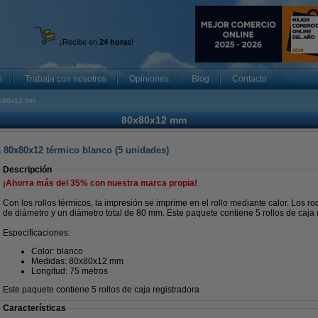
¡Recibe en
24 horas
!
s
Trabaja con nosotros
Opiniones
Blog
Contacto
x80x12 mm
80x80x12 mm
ra 80x80x12 térmico blanco (5 unidades)
Descripción
¡Ahorra más del
35%
con nuestra marca propia!
Con los rollos térmicos, la impresión se imprime en el rollo mediante calor. Los r
de diámetro y un diámetro total de 80 mm. Este paquete contiene 5 rollos de caja 
Especificaciones:
Color: blanco
Medidas: 80x80x12 mm
Longitud: 75 metros
Este paquete contiene 5 rollos de caja registradora
Características