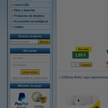
Luces LED
Pilas y baterías
Productos de limpieza
Accesorios tecnológicos
Cables
Buscar producto
Buscar
Por rollo
Mi cuenta
1,85 €
7
123tinta Rollo caja registrado
¿Has olvidado la contraseña?
Métodos de pago:
Contra-
Paypal