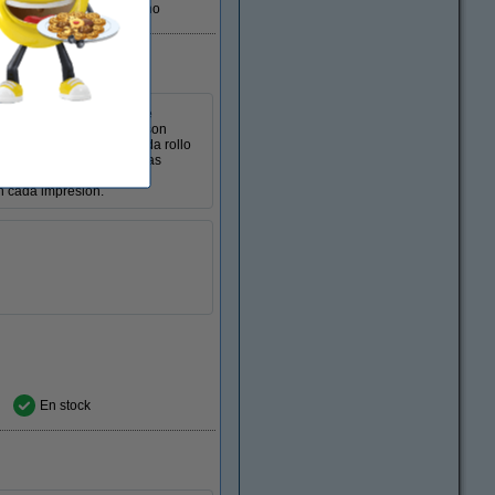
En almacén externo
Gracias a la tecnología de
e 55 gramos, los recibos son
y seguridad a diario. Cada rollo
ce perfectos para diversas
 donde se imprime un gran
en cada impresión.
En stock