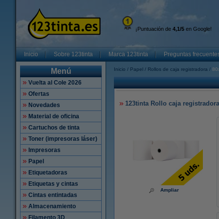
¡Puntuación de
4,1/5
en Google!
Inicio
Sobre 123tinta
Marca 123tinta
Preguntas frecuente
Inicio
Papel
Rollos de caja registradora
80
Menú
Vuelta al Cole 2026
Ofertas
123tinta Rollo caja registrado
Novedades
Material de oficina
Cartuchos de tinta
Toner (impresoras láser)
Impresoras
Papel
Etiquetadoras
Etiquetas y cintas
Ampliar
Cintas entintadas
Almacenamiento
Filamento 3D