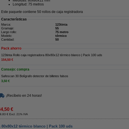
Medidas: 80x80x12 mm
Longitud: 75 metros
Este paquete contiene 50 rollos de caja registradora
Características
Marca:
123tinta
Gramaje:
55
Largo rollo:
75 metro
Modelo:
térmico
Cantidad:
50
Pack ahorro
123tinta Rollo caja registradora 80x80x12 térmico blanco | Pack 100 uds
154,50 €
Consejo: compra
Safescan 30 Bolígrafo detector de billetes falsos
3,50 €
¡Recíbelo en 24 horas!
84,50 €
9,83 € Excl. 21% IVA
ra 80x80x12 térmico blanco | Pack 100 uds