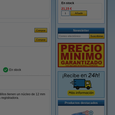
En stock
21,15 €
Newsletter
En stock
odillos tienen un núcleo de 12 mm
 registradora.
Productos destacados