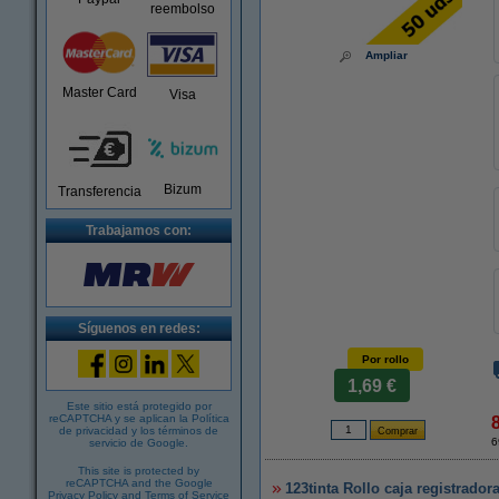
reembolso
Ampliar
Master Card
Visa
Bizum
Transferencia
Trabajamos con:
Síguenos en redes:
Por rollo
1,69 €
Este sitio está protegido por
reCAPTCHA y se aplican la
Política
de privacidad
y los
términos de
6
servicio de Google
.
This site is protected by
reCAPTCHA and the Google
123tinta Rollo caja registrado
Privacy Policy
and
Terms of Service