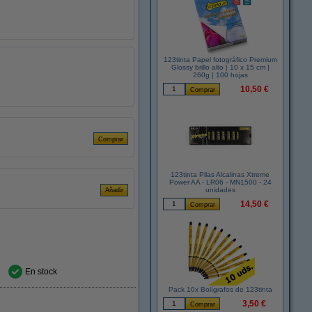
123tinta Papel fotográfico Premium
Glossy brillo alto | 10 x 15 cm |
260g | 100 hojas
10,50 €
123tinta Pilas Alcalinas Xtreme
Power AA - LR06 - MN1500 - 24
unidades
14,50 €
En stock
Pack 10x Bolígrafos de 123tinta
3,50 €