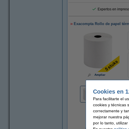
Expertos en impreso
Exacompta Rollo de papel térm
Ampliar
Cookies en 1
Para facilitarte el 
cookies y técnicas 
correctamente y ta
Por rollo
mejorar nuestra pá
2,90 €
por lo tanto, utiliz
En nuestra
política