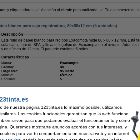
ras y etiquetadoras
Atención al cliente personalizada
Tu ecommerce de co
ico blanco para caja registradora, 80x80x12 cm (5 unidades)
Descripción
Este rollo de papel blanco para recibos Exacompta mide 80 x 80 x 12 mm. Está f
sola capa, libre de BPA, y lleva el logotipo de Exacompta en el reverso. Además, e
y un núcleo de 12 mm. El paquete contiene 5 rollos.
Características
Marca:
Exacompta
Gramaje:
48
Largo rollo:
95 metro
Modelo:
térmico
Cantidad:
5
Consejo
Le recomendamos que utilice la marca propia 123inkt en lugar de este rollo.
23tinta.es
uso de nuestra página 123tinta.es lo máximo posible, utilizamos
similares. Las cookies funcionales garantizan que la web funcione
mbién sirven para que podamos evaluar el funcionamiento y cómo
gina. Queremos mostrarte anuncios acordes con tus intereses, y
ar cookies para ver tu comportamiento en nuestra web y en internet.
14,50 €
 de cookies
, podrás leer todo sobre este tipo de cookies, cómo