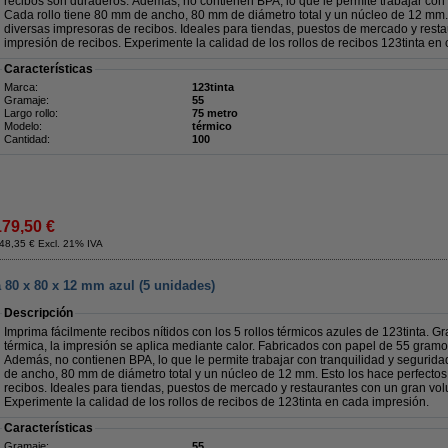
recibos son duraderos. Además, no contienen BPA, lo que le permite trabajar con t
Cada rollo tiene 80 mm de ancho, 80 mm de diámetro total y un núcleo de 12 mm. 
diversas impresoras de recibos. Ideales para tiendas, puestos de mercado y res
impresión de recibos. Experimente la calidad de los rollos de recibos 123tinta en
Características
Marca:
123tinta
Gramaje:
55
Largo rollo:
75 metro
Modelo:
térmico
Cantidad:
100
179,50 €
48,35 € Excl. 21% IVA
a 80 x 80 x 12 mm azul (5 unidades)
Descripción
Imprima fácilmente recibos nítidos con los 5 rollos térmicos azules de 123tinta. G
térmica, la impresión se aplica mediante calor. Fabricados con papel de 55 gramo
Además, no contienen BPA, lo que le permite trabajar con tranquilidad y segurida
de ancho, 80 mm de diámetro total y un núcleo de 12 mm. Esto los hace perfectos
recibos. Ideales para tiendas, puestos de mercado y restaurantes con un gran vo
Experimente la calidad de los rollos de recibos de 123tinta en cada impresión.
Características
Gramaje:
55