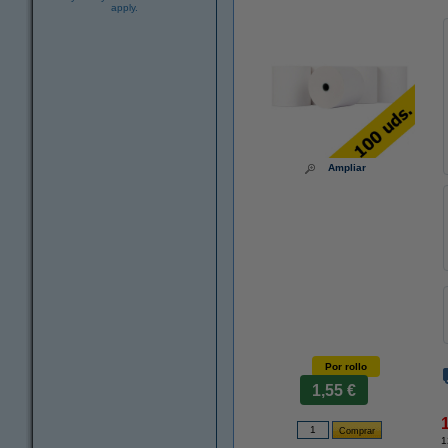
apply.
Ampliar
Por rollo
1,55 €
1