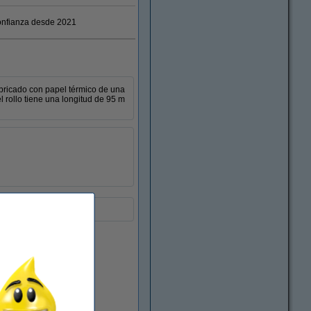
nfianza desde 2021
abricado con papel térmico de una
l rollo tiene una longitud de 95 m