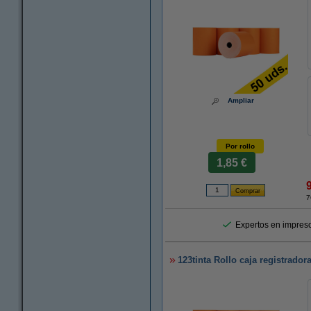
Ampliar
Por rollo
1,85 €
7
Expertos en impreso
123tinta Rollo caja registrado