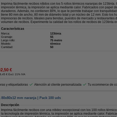
Imprima fácilmente recibos nítidos con los 5 rollos térmicos naranjas de 123tinta. 
impresión térmica, la impresión se aplica mediante calor. Fabricados con papel d
duraderos. Además, no contienen BPA, lo que le permite trabajar con tranquilidad 
tiene 80 mm de ancho, 80 mm de diámetro total y un núcleo de 12 mm. Esto los ha
impresoras de recibos. Ideales para tiendas, puestos de mercado y restaurantes
volumen de recibos. Experimente la calidad de los rollos de recibos de 123tinta 
Características
Marca:
123tinta
Gramaje:
55
Largo rollo:
75 metro
Modelo:
térmico
Cantidad:
50
92,50 €
6,45 € Excl. 21% IVA
ras y etiquetadoras
Atención al cliente personalizada
Tu ecommerce de co
ra 80x80x12 mm naranja | Pack 100 uds
Descripción
Imprima fácilmente recibos con una nitidez excepcional con los 100 rollos térmico
la tecnología de impresión térmica, la impresión se aplica mediante calor. Fabric