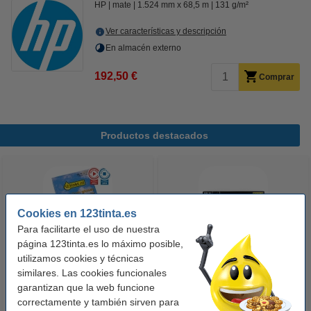
HP
mate
1.524 mm x 68,5 m
131 g/m²
Ver características y descripción
En almacén externo
192,50 €
Comprar
Productos destacados
Cookies en 123tinta.es
Para facilitarte el uso de nuestra
página 123tinta.es lo máximo posible,
utilizamos cookies y técnicas
123tinta Papel fotográfico
123tinta Pilas Alcalinas Xtreme
similares. Las cookies funcionales
Premium Glossy brillo alto | 10 x
Power AA - LR06 - MN1500 - 24
garantizan que la web funcione
15 cm | 260g | 100 hojas
unidades
correctamente y también sirven para