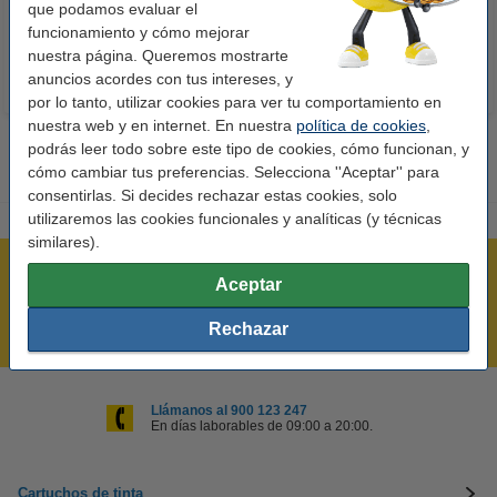
10,50 €
14,50 €
que podamos evaluar el
Incl. 21% IVA
Incl. 21% IVA
funcionamiento y cómo mejorar
nuestra página. Queremos mostrarte
anuncios acordes con tus intereses, y
por lo tanto, utilizar cookies para ver tu comportamiento en
nuestra web y en internet. En nuestra
política de cookies
,
podrás leer todo sobre este tipo de cookies, cómo funcionan, y
cómo cambiar tus preferencias. Selecciona ''Aceptar'' para
consentirlas. Si decides rechazar estas cookies, solo
utilizaremos las cookies funcionales y analíticas (y técnicas
similares).
Rápido y sencillo
Aceptar
¡Recibe en 24 horas!
Rechazar
Mejor Precio Garantizado
Llámanos al 900 123 247
En días laborables de 09:00 a 20:00.
Cartuchos de tinta