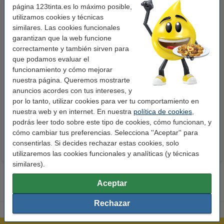
página 123tinta.es lo máximo posible,
utilizamos cookies y técnicas
similares. Las cookies funcionales
garantizan que la web funcione
correctamente y también sirven para
que podamos evaluar el
funcionamiento y cómo mejorar
123tinta Papel fotográfico
123tinta Pilas Alcalinas Xtreme
nuestra página. Queremos mostrarte
Premium Glossy brillo alto | 10 x
Power AA - LR06 - MN1500 - 24
anuncios acordes con tus intereses, y
15 cm | 260g | 100 hojas
unidades
por lo tanto, utilizar cookies para ver tu comportamiento en
nuestra web y en internet. En nuestra
política de cookies
,
10,50 €
14,50 €
Incl. 21% IVA
Incl. 21% IVA
podrás leer todo sobre este tipo de cookies, cómo funcionan, y
cómo cambiar tus preferencias. Selecciona ''Aceptar'' para
consentirlas. Si decides rechazar estas cookies, solo
utilizaremos las cookies funcionales y analíticas (y técnicas
similares).
Aceptar
Rechazar