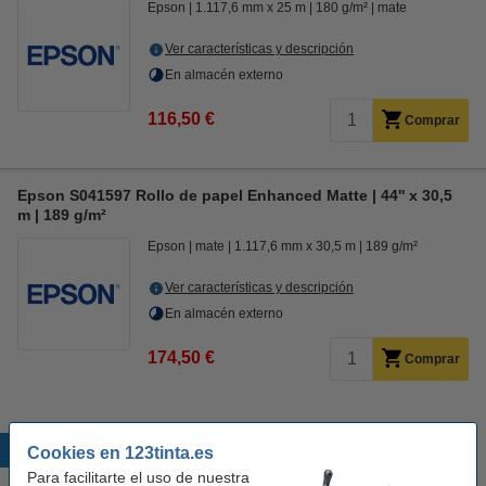
Epson
1.117,6 mm x 25 m
180 g/m²
mate
Ver características y descripción
En almacén externo
116,50 €
Comprar
Epson S041597 Rollo de papel Enhanced Matte | 44'' x 30,5
m | 189 g/m²
Epson
mate
1.117,6 mm x 30,5 m
189 g/m²
Ver características y descripción
En almacén externo
174,50 €
Comprar
Productos destacados
Cookies en 123tinta.es
Para facilitarte el uso de nuestra