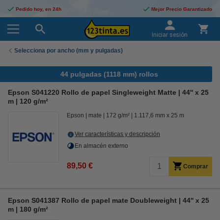
Pedido hoy, en 24h
Mejor Precio Garantizado
Iniciar sesión
Selecciona por ancho (mm y pulgadas)
44 pulgadas (1118 mm) rollos
Epson S041220 Rollo de papel Singleweight Matte | 44'' x 25
m | 120 g/m²
Epson
mate
172 g/m²
1.117,6 mm x 25 m
Ver características y descripción
En almacén externo
89,50 €
Comprar
Epson S041387 Rollo de papel mate Doubleweight | 44'' x 25
m | 180 g/m²