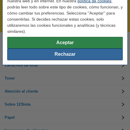
nuestra web y en internet. En nuestra
política de cookies
,
podrás leer todo sobre este tipo de cookies, cómo funcionan, y
Rápido y sencillo
cómo cambiar tus preferencias. Selecciona ''Aceptar'' para
¡Recibe en 24 horas!
consentirlas. Si decides rechazar estas cookies, solo
Mejor Precio Garantizado
utilizaremos las cookies funcionales y analíticas (y técnicas
similares).
Aceptar
Llámanos al 900 123 247
En días laborables de 09:00 a 20:00.
Rechazar
Cartuchos de tinta
Toner
Atención al cliente
Sobre 123tinta
Papel