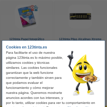
123tinta Papel fotográfico
123tinta Pilas Alcalinas Xtreme
Premium Glossy brillo alto | 10 x
Power AA - LR06 - MN1500 - 24
Cookies en 123tinta.es
15 cm | 260g | 100 hojas
unidades
Para facilitarte el uso de nuestra
10,50 €
14,50 €
Incl. 21% IVA
Incl. 21% IVA
página 123tinta.es lo máximo posible,
utilizamos cookies y técnicas
similares. Las cookies funcionales
garantizan que la web funcione
correctamente y también sirven para
que podamos evaluar el
funcionamiento y cómo mejorar
nuestra página. Queremos mostrarte
anuncios acordes con tus intereses, y
por lo tanto, utilizar cookies para ver tu comportamiento en