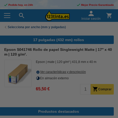
Pedido hoy, en 24h
Mejor Precio Garantizado
Iniciar sesión
Selecciona por ancho (mm y pulgadas)
17 pulgadas (432 mm) rollos
Epson S041746 Rollo de papel Singleweight Matte | 17'' x 40
m | 120 g/m².
Epson
mate
120 g/m²
431,8 mm x 40 m
Ver características y descripción
En almacén externo
65,50 €
Comprar
Productos destacados