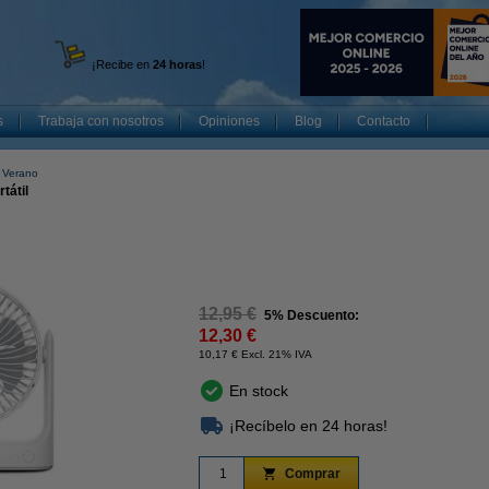
¡Recibe en
24 horas
!
s
Trabaja con nosotros
Opiniones
Blog
Contacto
 Verano
tátil
12,95 €
5% Descuento:
12,30 €
10,17 € Excl. 21% IVA
En stock
¡Recíbelo en 24 horas!
Comprar