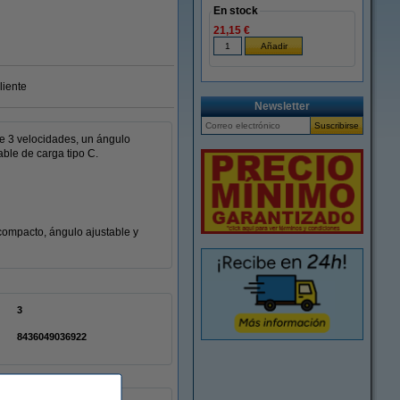
En stock
21,15 €
liente
Newsletter
ce 3 velocidades, un ángulo
able de carga tipo C.
 compacto, ángulo ajustable y
3
8436049036922