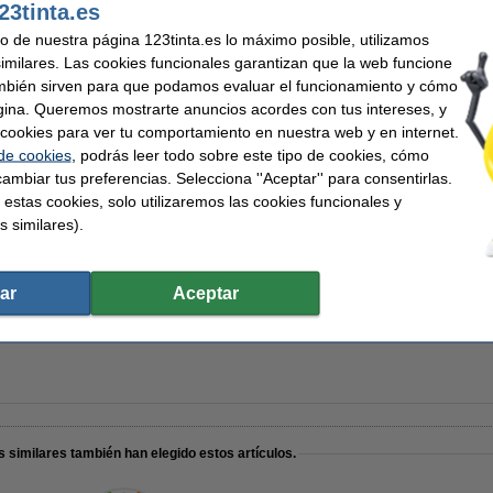
23tinta.es
uso de nuestra página 123tinta.es lo máximo posible, utilizamos
e Sobremesa Portátil | Pack 3 uds
similares. Las cookies funcionales garantizan que la web funcione
mbién sirven para que podamos evaluar el funcionamiento y cómo
gina. Queremos mostrarte anuncios acordes con tus intereses, y
ar cookies para ver tu comportamiento en nuestra web y en internet.
 de cookies
, podrás leer todo sobre este tipo de cookies, cómo
ambiar tus preferencias. Selecciona ''Aceptar'' para consentirlas.
 estas cookies, solo utilizaremos las cookies funcionales y
(4 puertos)
s similares).
ar
Aceptar
e inteligente con medidor de energía
 similares también han elegido estos artículos.