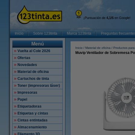
¡Puntuación de
4,1/5
en Google!
Inicio
Sobre 123tinta
Marca 123tinta
Preguntas frecuente
Menú
Inicio
Material de oficina
Productos para
Vuelta al Cole 2026
Muvip Ventilador de Sobremesa Por
Ofertas
Novedades
Material de oficina
Cartuchos de tinta
Toner (impresoras láser)
Impresoras
Papel
Etiquetadoras
Etiquetas y cintas
Cintas entintadas
Almacenamiento
Filamento 3D