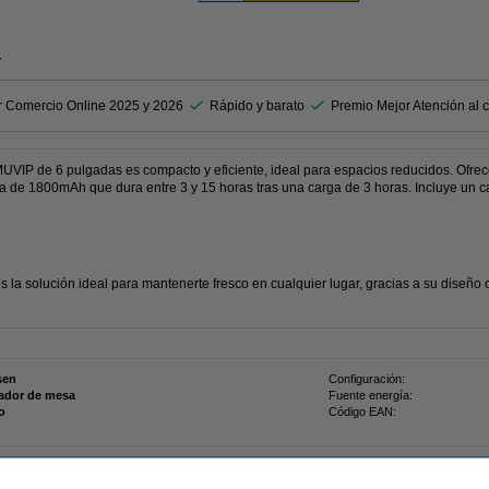
r
r Comercio Online 2025 y 2026
Rápido y barato
Premio Mejor Atención al c
 MUVIP de 6 pulgadas es compacto y eficiente, ideal para espacios reducidos. Ofre
ía de 1800mAh que dura entre 3 y 15 horas tras una carga de 3 horas. Incluye un c
 la solución ideal para mantenerte fresco en cualquier lugar, gracias a su diseño
sen
Configuración:
lador de mesa
Fuente energía:
o
Código EAN: