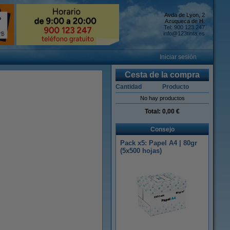
Avda de Lyon, 2
Azuqueca de H.
Tel: 900 123 247
info@123tinta.es
Iniciar sesión
Cesta de la compra
Cantidad
Producto
No hay productos
Total:
0,00 €
Consejo
Pack x5: Papel A4 | 80gr
(5x500 hojas)