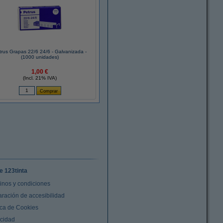
trus Grapas 22/6 24/6 - Galvanizada -
(1000 unidades)
1,00 €
(Incl. 21% IVA)
e 123tinta
inos y condiciones
aración de accesibilidad
ica de Cookies
acidad