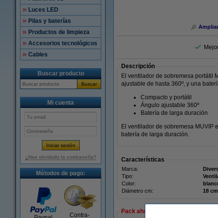
Luces LED
Pilas y baterías
Amplia
Productos de limpieza
Accesorios tecnológicos
Mejo
Cables
Descripción
Buscar producto
El ventilador de sobremesa portátil
ajustable de hasta 360º, y una bater
Buscar
Compacto y portátil
Mi cuenta
Ángulo ajustable 360º
Batería de larga duración
El ventilador de sobremesa MUVIP es
batería de larga duración.
¿Has olvidado la contraseña?
Características
Marca:
Diver
Métodos de pago:
Tipo:
Venti
Color:
blanc
Diámetro cm:
18 cm
Pack ahorro
Contra-
Paypal