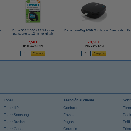
ca
Dymo S0721530 / 12267 cinta
Dymo LetraTag 200B Rotuladora Bluetooth
Pe
transparente 12 mm (original)
7,50 €
28,50 €
(Incl. 21% IVA)
(Incl. 21% IVA)
Toner
Atención al cliente
Sobr
Toner HP
Contacto
Térm
Toner Samsung
Envíos
Decl
Toner Brother
Pagos
Polít
Toner Canon
Garantía
Priv