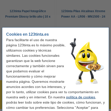
123tinta Papel fotográfico
123tinta Pilas Alcalinas Xtreme
Premium Glossy brillo alto | 10 x
Power AA - LR06 - MN1500 - 24
15 cm | 260g | 100 hojas
unidades
10,50 €
14,50 €
Incl. 21% IVA
Incl. 21% IVA
Cookies en 123tinta.es
Para facilitarte el uso de nuestra
página 123tinta.es lo máximo posible,
utilizamos cookies y técnicas
similares. Las cookies funcionales
garantizan que la web funcione
correctamente y también sirven para
que podamos evaluar el
funcionamiento y cómo mejorar
nuestra página. Queremos mostrarte
anuncios acordes con tus intereses, y
Rápido y sencillo
por lo tanto, utilizar cookies para ver tu comportamiento en
¡Recibe en 24 horas!
nuestra web y en internet. En nuestra
política de cookies
,
Mejor Precio Garantizado
podrás leer todo sobre este tipo de cookies, cómo funcionan, y
cómo cambiar tus preferencias. Selecciona ''Aceptar'' para