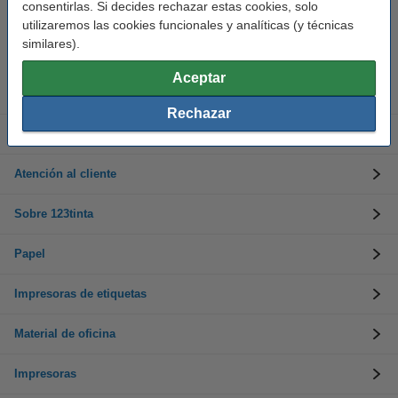
consentirlas. Si decides rechazar estas cookies, solo
utilizaremos las cookies funcionales y analíticas (y técnicas
Llámanos al 900 123 247
En días laborables de 09:00 a 20:00.
similares).
Aceptar
Cartuchos de tinta
Rechazar
Toner
Atención al cliente
Sobre 123tinta
Papel
Impresoras de etiquetas
Material de oficina
Impresoras