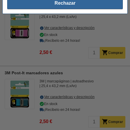
Rechazar
3M Post-It marcadores morados
3M
marcapáginas
autoadhesivo
25,4 x 43,2 mm (LxAn)
Ver características y descripción
En stock
¡Recíbelo en 24 horas!
2,50 €
Comprar
3M Post-It marcadores azules
3M
marcapáginas
autoadhesivo
25,4 x 43,2 mm (LxAn)
Ver características y descripción
En stock
¡Recíbelo en 24 horas!
2,50 €
Comprar