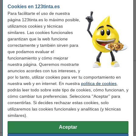
3M
marcapáginas
autoadhesivo
Cookies en 123tinta.es
25,4 x 43,2 mm (LxAn)
Para facilitarte el uso de nuestra
página 123tinta.es lo máximo posible,
Ver características y descripción
utilizamos cookies y técnicas
En stock
similares. Las cookies funcionales
¡Recíbelo en 24 horas!
garantizan que la web funcione
correctamente y también sirven para
3,50 €
Comprar
que podamos evaluar el
funcionamiento y cómo mejorar
nuestra página. Queremos mostrarte
3M Post-it index estándar rosa 25,4 x 43,2 mm (50 pestañas)
anuncios acordes con tus intereses, y
3M
marcapáginas
autoadhesivo
por lo tanto, utilizar cookies para ver tu comportamiento en
25,4 x 43,2 mm (LxAn)
nuestra web y en internet. En nuestra
política de cookies
,
podrás leer todo sobre este tipo de cookies, cómo funcionan, y
Ver características y descripción
cómo cambiar tus preferencias. Selecciona ''Aceptar'' para
En stock
consentirlas. Si decides rechazar estas cookies, solo
¡Recíbelo en 24 horas!
utilizaremos las cookies funcionales y analíticas (y técnicas
similares).
3,50 €
Comprar
Aceptar