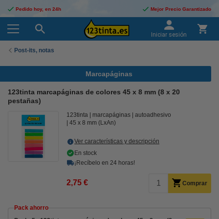
Pedido hoy, en 24h
Mejor Precio Garantizado
Iniciar sesión
Post-its, notas
Marcapáginas
123tinta marcapáginas de colores 45 x 8 mm (8 x 20
pestañas)
123tinta
marcapáginas
autoadhesivo
45 x 8 mm (LxAn)
Ver características y descripción
En stock
¡Recíbelo en 24 horas!
2,75 €
Comprar
Pack ahorro