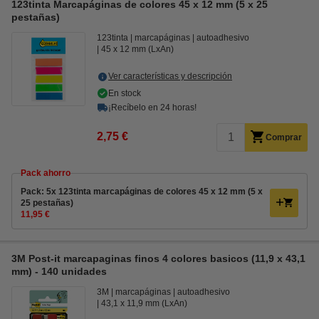
123tinta Marcapáginas de colores 45 x 12 mm (5 x 25
pestañas)
123tinta
marcapáginas
autoadhesivo
45 x 12 mm (LxAn)
Ver características y descripción
En stock
¡Recíbelo en 24 horas!
2,75 €
Comprar
Pack ahorro
Pack: 5x 123tinta marcapáginas de colores 45 x 12 mm (5 x
25 pestañas)
11,95 €
3M Post-it marcapaginas finos 4 colores basicos (11,9 x 43,1
mm) - 140 unidades
3M
marcapáginas
autoadhesivo
43,1 x 11,9 mm (LxAn)