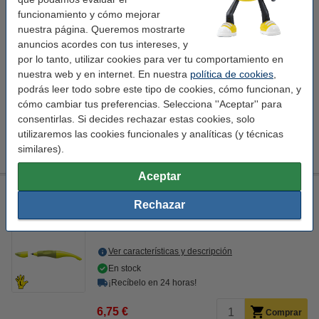
¡Recíbelo en 24 horas!
funcionamiento y cómo mejorar
6,75 €
nuestra página. Queremos mostrarte
Comprar
anuncios acordes con tus intereses, y
por lo tanto, utilizar cookies para ver tu comportamiento en
Consejo: pide también recambios
nuestra web y en internet. En nuestra
política de cookies
,
Stabilo Easy Original Recambio para rollerball de punta fina
podrás leer todo sobre este tipo de cookies, cómo funcionan, y
azul 3 unidades
cómo cambiar tus preferencias. Selecciona ''Aceptar'' para
1,95 €
consentirlas. Si decides rechazar estas cookies, solo
Stabilo Easy Original Recambio de rollerball de punta
utilizaremos las cookies funcionales y analíticas (y técnicas
mediana azul 3 unidades
2,25 €
similares).
Aceptar
Stabilo Easy Original Bolígrafo roller lima/verde oscuro (para
zurdos)
Rechazar
Stabilo
Zurdos
verde/lima
azul
Ver características y descripción
En stock
¡Recíbelo en 24 horas!
6,75 €
Comprar