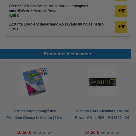
Oferta: 123tinta Set de rotuladores ecológicos
amarillo/verde/naranja/rosa
4,95 €
123tinta Libro encuadernado A5 rayado 80 hojas negro
1,95 €
Productos destacados
123tinta Papel fotográfico
123tinta Pilas Alcalinas Xtreme
Premium Glossy brillo alto | 10 x
Power AA - LR06 - MN1500 - 24
15 cm | 260g | 100 hojas
unidades
10,50 €
14,50 €
Incl. 21% IVA
Incl. 21% IVA