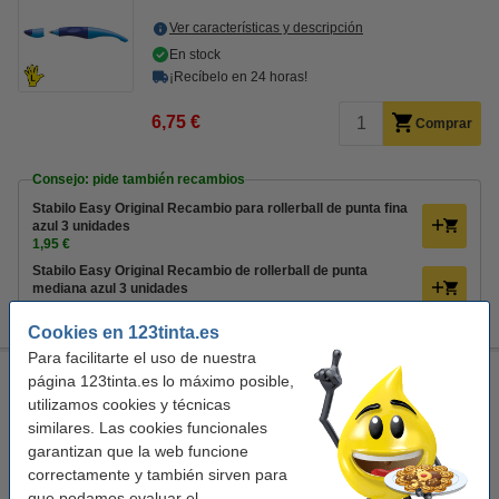
Ver características y descripción
En stock
¡Recíbelo en 24 horas!
6,75 €
Comprar
Consejo: pide también recambios
Stabilo Easy Original Recambio para rollerball de punta fina
azul 3 unidades
1,95 €
Stabilo Easy Original Recambio de rollerball de punta
mediana azul 3 unidades
2,25 €
Cookies en 123tinta.es
Para facilitarte el uso de nuestra
Stabilo Easy Original Bolígrafo roller rosa (para zurdos)
página 123tinta.es lo máximo posible,
utilizamos cookies y técnicas
Stabilo
Zurdos
rosa
azul
similares. Las cookies funcionales
garantizan que la web funcione
Ver características y descripción
correctamente y también sirven para
En stock
que podamos evaluar el