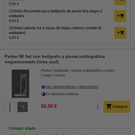
5,50 €
123tinta Recambio para bolígrafo de punta fina negro 2
unidades
5,50 €
123tinta Libreta A4 a rayas 40 hojas colores surtido (5
unidades)
4,95 €
Parker IM Set con bolígrafo y pluma estilográfica
negra/cromada (tinta azul)
Parker
bolígrafo / pluma estilográfica
acero
negro / cromo
Ver características y descripción
En almacén externo
50,50 €
1
Comprar
Consejo: añade