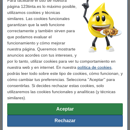
Para facilitarte el uso de nuestra
página 123tinta.es lo máximo posible,
utilizamos cookies y técnicas
similares. Las cookies funcionales
garantizan que la web funcione
correctamente y también sirven para
que podamos evaluar el
funcionamiento y cómo mejorar
nuestra página. Queremos mostrarte
123tinta Papel fotográfico
123tinta Pilas Alcalinas Xtreme
anuncios acordes con tus intereses, y
Premium Glossy brillo alto | 10 x
Power AA - LR06 - MN1500 - 24
por lo tanto, utilizar cookies para ver tu comportamiento en
15 cm | 260g | 100 hojas
unidades
nuestra web y en internet. En nuestra
política de cookies
,
10,50 €
14,50 €
Incl. 21% IVA
Incl. 21% IVA
podrás leer todo sobre este tipo de cookies, cómo funcionan, y
cómo cambiar tus preferencias. Selecciona ''Aceptar'' para
consentirlas. Si decides rechazar estas cookies, solo
utilizaremos las cookies funcionales y analíticas (y técnicas
similares).
Aceptar
Rechazar