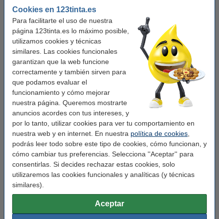
Imprime o escribe más sostenible
Cookies en 123tinta.es
con nuestro papel reciclado A4 de
Para facilitarte el uso de nuestra
página 123tinta.es lo máximo posible,
500 folios
utilizamos cookies y técnicas
similares. Las cookies funcionales
Disponemos de folios de papel reciclado fabricados siguiendo los
garantizan que la web funcione
más altos estándares de calidad que son perfectos para las
correctamente y también sirven para
impresiones y uso del día a día. Aunque por su color está
que podamos evaluar el
destinado a resultados menos profesionales, te permitirá realizar
funcionamiento y cómo mejorar
los mismos trabajos que el papel normal, ofreciéndote
nuestra página. Queremos mostrarte
impresiones excelentes más sostenibles tanto en blanco y negro
anuncios acordes con tus intereses, y
como a color.
por lo tanto, utilizar cookies para ver tu comportamiento en
nuestra web y en internet. En nuestra
política de cookies
,
En esta página encuentras papel A4 reciclado tanto de manera
podrás leer todo sobre este tipo de cookies, cómo funcionan, y
individual como en nuestro multipack de 5 paquetes de 500 folios
cómo cambiar tus preferencias. Selecciona ''Aceptar'' para
para que disfrutes de tener que reponer el papel con menos
consentirlas. Si decides rechazar estas cookies, solo
frecuencia.
utilizaremos las cookies funcionales y analíticas (y técnicas
similares).
Productos interesantes para ti
Aceptar
Echa un vistazo a esta selección de nuestro catálogo de
productos de papelería para completar tu pedido: