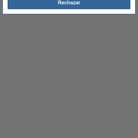
Rechazar
Papel de color
Papel magnético