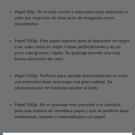
Papel 90gr: Es el más común y adecuado para impresión a
color por inyección de tinta tanto de imágenes como
documentos.
Papel 100gr: Este papel soporta tanto la impresión en negro
o en color como en inkjet o láser perfectamente y es un
poco más grueso y rigido. Su gramaje permite una muy
buena absorción de color.
Papel 120gr: Perfecto para aquella documentación en color
con impresión láser que exige una gran calidad. Se
caracteriza por ser bastante grueso al tacto.
Papel 160gr: Es un gramaje más parecido a la cartulina
pero que todavía se considera papel y que va perfecto para
invitaciones, tarjetas o manualidades con papel.