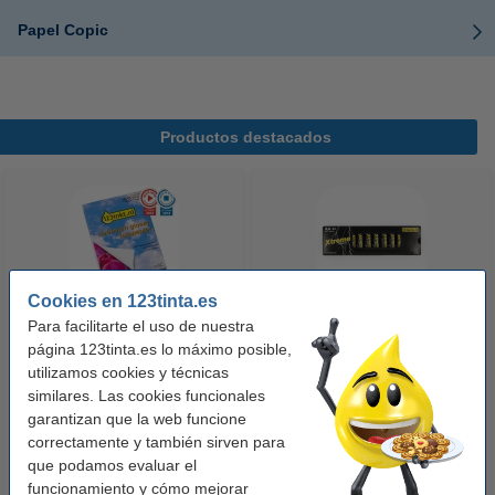
Papel Copic
Productos destacados
Cookies en 123tinta.es
Para facilitarte el uso de nuestra
123tinta Papel fotográfico
123tinta Pilas Alcalinas Xtreme
página 123tinta.es lo máximo posible,
Premium Glossy brillo alto | 10 x
Power AA - LR06 - MN1500 - 24
utilizamos cookies y técnicas
similares. Las cookies funcionales
15 cm | 260g | 100 hojas
unidades
garantizan que la web funcione
10,50 €
14,50 €
Incl. 21% IVA
Incl. 21% IVA
correctamente y también sirven para
que podamos evaluar el
funcionamiento y cómo mejorar