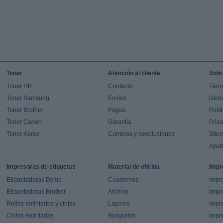
Toner
Atención al cliente
Sobr
Toner HP
Contacto
Térm
Toner Samsung
Envíos
Decl
Toner Brother
Pagos
Polít
Toner Canon
Garantía
Priv
Toner Xerox
Cambios y devoluciones
Site
Ayu
Impresoras de etiquetas
Material de oficina
Impr
Etiquetadoras Dymo
Cuadernos
Impre
Etiquetadoras Brother
Archivo
Impr
Rollos entintados y cintas
Lapices
Impre
Cintas entintadas
Boligrafos
Impr