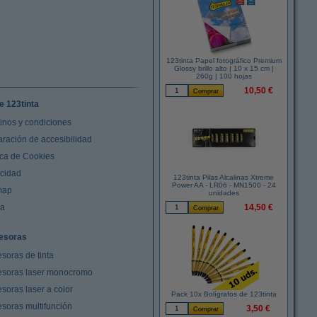
123tinta Papel fotográfico Premium
Glossy brillo alto | 10 x 15 cm |
260g | 100 hojas
10,50 €
e 123tinta
inos y condiciones
aración de accesibilidad
ica de Cookies
acidad
123tinta Pilas Alcalinas Xtreme
Power AA - LR06 - MN1500 - 24
map
unidades
da
14,50 €
esoras
soras de tinta
esoras laser monocromo
soras laser a color
Pack 10x Bolígrafos de 123tinta
esoras multifunción
3,50 €