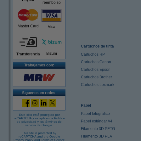
reembolso
Master Card
Visa
Cartuchos de tinta
Bizum
Transferencia
Cartuchos HP
Cartuchos Canon
Trabajamos con:
Cartuchos Epson
Cartuchos Brother
Cartuchos Lexmark
Síguenos en redes:
Papel
Papel fotográfico
Este sitio está protegido por
reCAPTCHA y se aplican la
Política
Papel estándar A4
de privacidad
y los
términos de
servicio de Google
.
Filamento 3D PETG
This site is protected by
Filamento 3D PLA
reCAPTCHA and the Google
Privacy Policy
and
Terms of Service