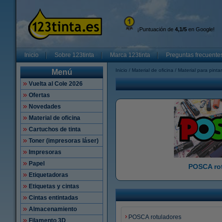
¡Puntuación de
4,1/5
en Google!
Inicio
Sobre 123tinta
Marca 123tinta
Preguntas frecuente
Inicio
Material de oficina
Material para pintar
Menú
Vuelta al Cole 2026
Ofertas
Novedades
Material de oficina
Cartuchos de tinta
Toner (impresoras láser)
Impresoras
Papel
POSCA ro
Etiquetadoras
Etiquetas y cintas
Cintas entintadas
Almacenamiento
POSCA rotuladores
Filamento 3D