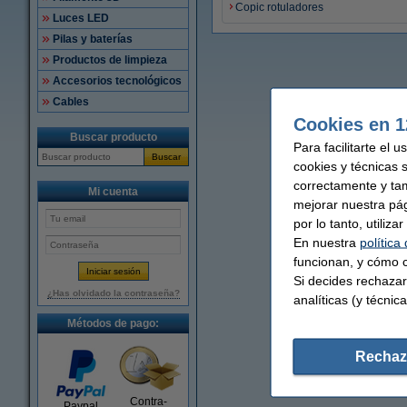
Copic rotuladores
Luces LED
Pilas y baterías
Productos de limpieza
Accesorios tecnológicos
Cables
Cookies en 1
Buscar producto
Para facilitarte el 
Buscar
cookies y técnicas 
correctamente y ta
Mi cuenta
mejorar nuestra pá
por lo tanto, utiliz
En nuestra
política
funcionan, y cómo c
Si decides rechazar
¿Has olvidado la contraseña?
analíticas (y técnica
Métodos de pago:
Rechaz
Contra-
Paypal