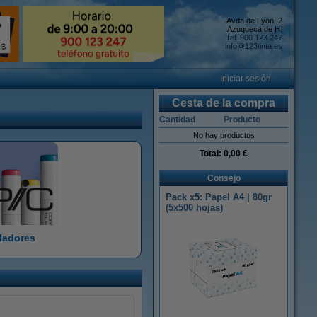
Avda de Lyon, 2
Azuqueca de H.
Tel: 900 123 247
info@123tinta.es
Iniciar sesión
Cesta de la compra
Cantidad
Producto
No hay productos
Total:
0,00 €
Consejo
Pack x5: Papel A4 | 80gr
(5x500 hojas)
ladores