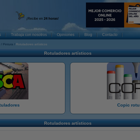
¡Recibe en
24 horas
!
s
Trabaja con nosotros
Opiniones
Blog
Contacto
Pintura
Rotuladores artísticos
Rotuladores artísticos
tuladores
Copic rotu
Rotuladores artísticos