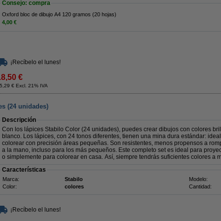
Consejo: compra
Oxford bloc de dibujo A4 120 gramos (20 hojas)
4,00 €
¡Recíbelo el lunes!
18,50 €
5,29 € Excl. 21% IVA
es (24 unidades)
Descripción
Con los lápices Stabilo Color (24 unidades), puedes crear dibujos con colores bril
blanco. Los lápices, con 24 tonos diferentes, tienen una mina dura estándar: idea
colorear con precisión áreas pequeñas. Son resistentes, menos propensos a r
a la mano, incluso para los más pequeños. Este completo set es ideal para proyec
o simplemente para colorear en casa. Así, siempre tendrás suficientes colores a 
Características
Marca:
Stabilo
Modelo:
Color:
colores
Cantidad:
¡Recíbelo el lunes!