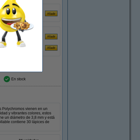
En stock
ces Polychromos vienen en un
idad y vibrantes colores, estos
ene un diámetro de 3,8 mm y está
ollable contiene 30 lápices de