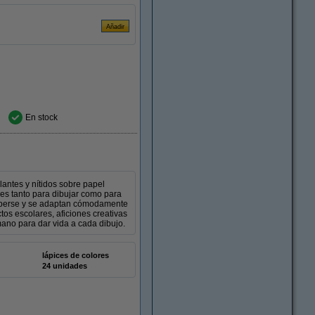
En stock
lantes y nítidos sobre papel
les tanto para dibujar como para
omperse y se adaptan cómodamente
tos escolares, aficiones creativas
mano para dar vida a cada dibujo.
lápices de colores
24 unidades