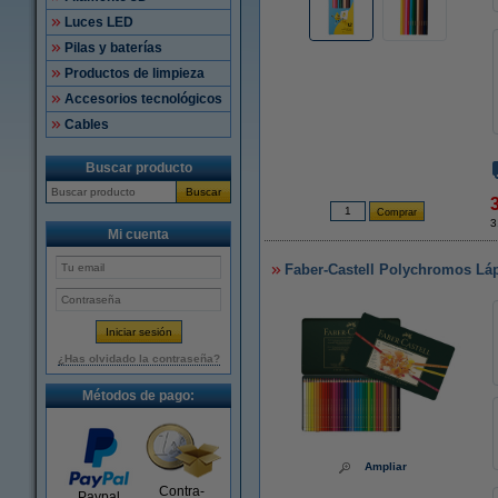
Luces LED
Pilas y baterías
Productos de limpieza
Accesorios tecnológicos
Cables
Buscar producto
Buscar
3
Mi cuenta
Faber-Castell Polychromos Láp
¿Has olvidado la contraseña?
Métodos de pago:
Ampliar
Contra-
Paypal