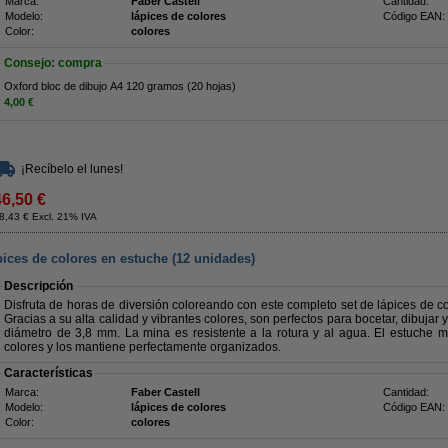
Marca:
Faber Castell
Cantidad:
Modelo:
lápices de colores
Código EAN:
Color:
colores
Consejo: compra
Oxford bloc de dibujo A4 120 gramos (20 hojas)
4,00 €
¡Recíbelo el lunes!
46,50 €
8,43 € Excl. 21% IVA
ices de colores en estuche (12 unidades)
Descripción
Disfruta de horas de diversión coloreando con este completo set de lápices de c
Gracias a su alta calidad y vibrantes colores, son perfectos para bocetar, dibujar
diámetro de 3,8 mm. La mina es resistente a la rotura y al agua. El estuche m
colores y los mantiene perfectamente organizados.
Características
Marca:
Faber Castell
Cantidad:
Modelo:
lápices de colores
Código EAN:
Color:
colores