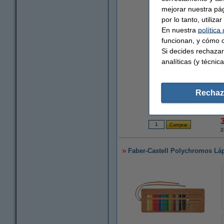
mejorar nuestra pá
por lo tanto, utiliz
En nuestra
política
funcionan, y cómo c
Si decides rechazar
analíticas (y técnica
Rechaz
2
Faber-Castell Polychromos Lápi