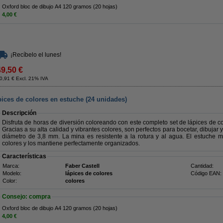
Oxford bloc de dibujo A4 120 gramos (20 hojas)
4,00 €
¡Recíbelo el lunes!
49,50 €
0,91 € Excl. 21% IVA
ices de colores en estuche (24 unidades)
Descripción
Disfruta de horas de diversión coloreando con este completo set de lápices de c
Gracias a su alta calidad y vibrantes colores, son perfectos para bocetar, dibujar
diámetro de 3,8 mm. La mina es resistente a la rotura y al agua. El estuche m
colores y los mantiene perfectamente organizados.
Características
Marca:
Faber Castell
Cantidad:
Modelo:
lápices de colores
Código EAN:
Color:
colores
Consejo: compra
Oxford bloc de dibujo A4 120 gramos (20 hojas)
4,00 €