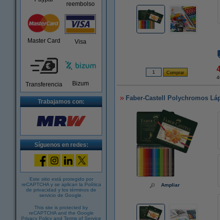
reembolso
Master Card
Visa
4
Bizum
Transferencia
Faber-Castell Polychromos Láp
Trabajamos con:
Síguenos en redes:
Este sitio está protegido por
reCAPTCHA y se aplican la
Política
Ampliar
de privacidad
y los
términos de
servicio de Google
.
This site is protected by
reCAPTCHA and the Google
Privacy Policy
and
Terms of Service