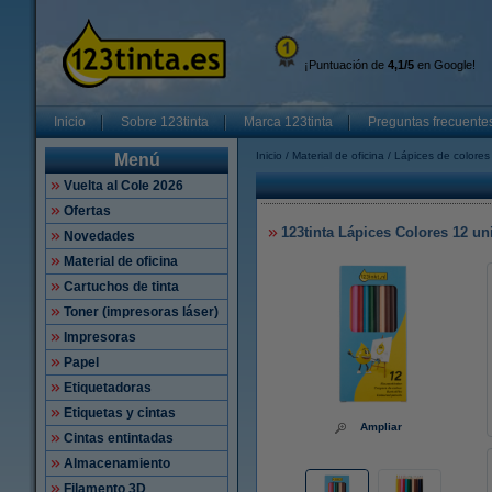
¡Puntuación de
4,1/5
en Google!
Inicio
Sobre 123tinta
Marca 123tinta
Preguntas frecuente
Inicio
Material de oficina
Lápices de colores
Menú
Vuelta al Cole 2026
Ofertas
123tinta Lápices Colores 12 u
Novedades
Material de oficina
Cartuchos de tinta
Toner (impresoras láser)
Impresoras
Papel
Etiquetadoras
Etiquetas y cintas
Ampliar
Cintas entintadas
Almacenamiento
Filamento 3D