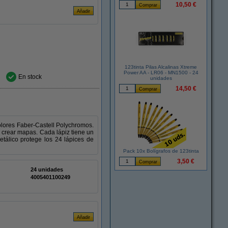
10,50 €
123tinta Pilas Alcalinas Xtreme
Power AA - LR06 - MN1500 - 24
En stock
unidades
14,50 €
olores Faber-Castell Polychromos.
 y crear mapas. Cada lápiz tiene un
etálico protege los 24 lápices de
Pack 10x Bolígrafos de 123tinta
3,50 €
24 unidades
4005401100249