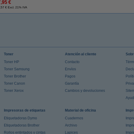
7,95 €
,57 € Excl. 21% IVA
Toner
Atención al cliente
Sobr
Toner HP
Contacto
Térm
Toner Samsung
Envíos
Decl
Toner Brother
Pagos
Polít
Toner Canon
Garantía
Priv
Toner Xerox
Cambios y devoluciones
Site
Ayu
Impresoras de etiquetas
Material de oficina
Impr
Etiquetadoras Dymo
Cuadernos
Impre
Etiquetadoras Brother
Archivo
Impr
Rollos entintados y cintas
Lapices
Impre