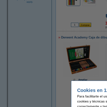
apply.
2
Derwent Academy Caja de dibuj
Ampliar
Cookies en 1
Para facilitarte el 
cookies y técnicas 
correctamente y ta