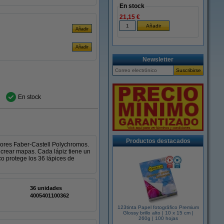
En stock
21,15 €
Newsletter
En stock
Productos destacados
olores Faber-Castell Polychromos.
y crear mapas. Cada lápiz tiene un
co protege los 36 lápices de
36 unidades
4005401100362
123tinta Papel fotográfico Premium
Glossy brillo alto | 10 x 15 cm |
260g | 100 hojas