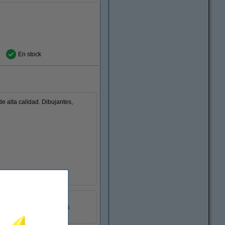
En stock
 alta calidad. Dibujantes,
30 unidades
5028252051323