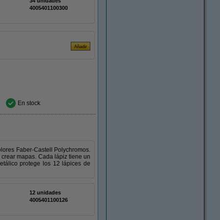
34 unidades
4005401100300
En stock
olores Faber-Castell Polychromos.
 y crear mapas. Cada lápiz tiene un
etálico protege los 12 lápices de
12 unidades
4005401100126