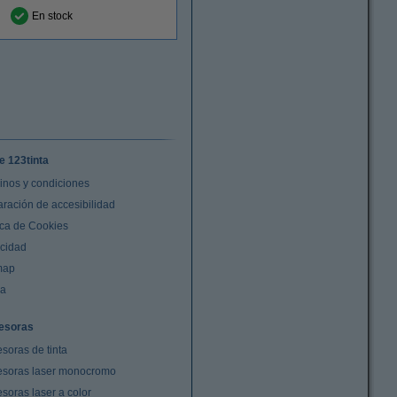
En stock
e 123tinta
inos y condiciones
aración de accesibilidad
ica de Cookies
acidad
map
da
esoras
soras de tinta
esoras laser monocromo
soras laser a color