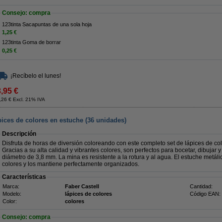
Consejo: compra
123tinta Sacapuntas de una sola hoja
1,25 €
123tinta Goma de borrar
0,25 €
¡Recíbelo el lunes!
3,95 €
,26 € Excl. 21% IVA
ices de colores en estuche (36 unidades)
Descripción
Disfruta de horas de diversión coloreando con este completo set de lápices de c
Gracias a su alta calidad y vibrantes colores, son perfectos para bocetar, dibujar 
diámetro de 3,8 mm. La mina es resistente a la rotura y al agua. El estuche metáli
colores y los mantiene perfectamente organizados.
Características
Marca:
Faber Castell
Cantidad:
Modelo:
lápices de colores
Código EAN:
Color:
colores
Consejo: compra