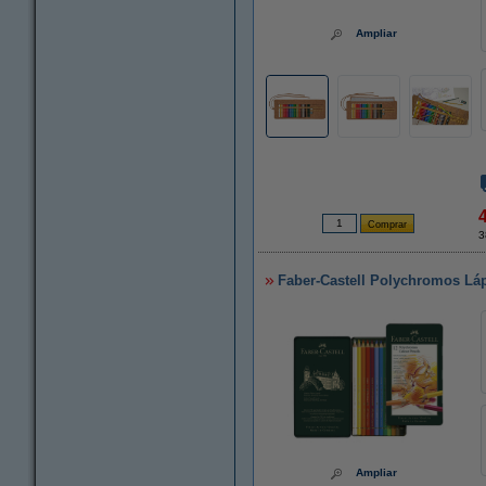
Ampliar
3
Faber-Castell Polychromos Láp
Ampliar