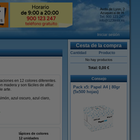
Avda de Lyon, 2
Azuqueca de H.
Tel: 900 123 247
info@123tinta.es
Iniciar sesión
Cesta de la compra
Cantidad
Producto
No hay productos
Total:
0,00 €
Consejo
eaciones en 12 colores diferentes.
 madera y son fáciles de afilar.
Pack x5: Papel A4 | 80gr
e arte.
(5x500 hojas)
almón, azul oscuro, azul claro,
.
lápices de colores
12 unidades