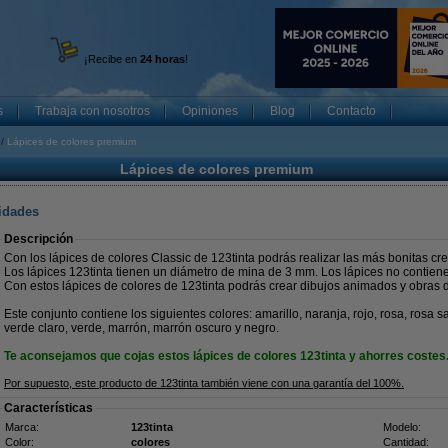
¡Recibe en
24 horas
!
s
Trabaja con nosotros
Opiniones
Blog
Contacto
Lápices de colores premium
Lápices de colores premium
nidades
Descripción
Con los lápices de colores Classic de 123tinta podrás realizar las más bonitas cr
Los lápices 123tinta tienen un diámetro de mina de 3 mm. Los lápices no contienen
Con estos lápices de colores de 123tinta podrás crear dibujos animados y obras d
Este conjunto contiene los siguientes colores: amarillo, naranja, rojo, rosa, rosa s
verde claro, verde, marrón, marrón oscuro y negro.
Te aconsejamos que cojas estos lápices de colores 123tinta y ahorres costes
Por supuesto, este producto de 123tinta también viene con una garantía del 100%.
Características
Marca:
123tinta
Modelo:
Color:
colores
Cantidad: