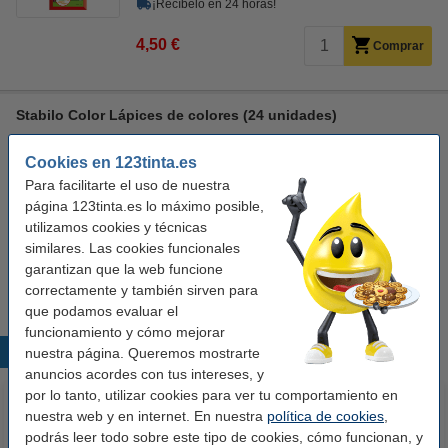
¡Recíbelo en 24 horas!
4,50 €
Comprar
Stabilo Color Lápices de colores (24 unidades)
Stabilo
colores
lápices de colores
24 unidades
Cookies en 123tinta.es
Ver características y descripción
Para facilitarte el uso de nuestra
página 123tinta.es lo máximo posible,
En stock
utilizamos cookies y técnicas
¡Recíbelo en 24 horas!
similares. Las cookies funcionales
7,95 €
garantizan que la web funcione
Comprar
correctamente y también sirven para
que podamos evaluar el
funcionamiento y cómo mejorar
Productos destacados
nuestra página. Queremos mostrarte
anuncios acordes con tus intereses, y
por lo tanto, utilizar cookies para ver tu comportamiento en
nuestra web y en internet. En nuestra
política de cookies
,
podrás leer todo sobre este tipo de cookies, cómo funcionan, y