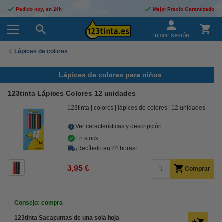
Pedido hoy, en 24h
Mejor Precio Garantizado
Iniciar sesión
Lápices de colores
Lápices de colores para niños
123tinta Lápices Colores 12 unidades
123tinta
colores
lápices de colores
12 unidades
Ver características y descripción
En stock
¡Recíbelo en 24 horas!
3,95 €
Comprar
Consejo: compra
123tinta Sacapuntas de una sola hoja