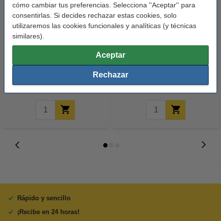
cómo cambiar tus preferencias. Selecciona ''Aceptar'' para
consentirlas. Si decides rechazar estas cookies, solo
utilizaremos las cookies funcionales y analíticas (y técnicas
similares).
123tinta Papel fotográfico
123tinta Pilas Alcalinas Xtreme
Aceptar
Premium Glossy brillo alto | 10 x
Power AA - LR06 - MN1500 - 24
15 cm | 260g | 100 hojas
unidades
Rechazar
10,50 €
14,50 €
Incl. 21% IVA
Incl. 21% IVA
Rápido y sencillo
¡Recibe en 24 horas!