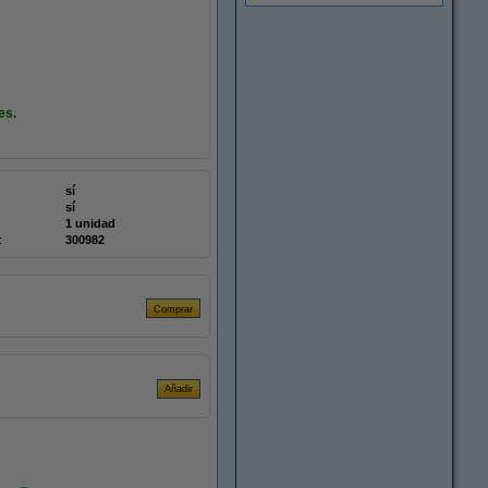
es.
sí
sí
1 unidad
:
300982