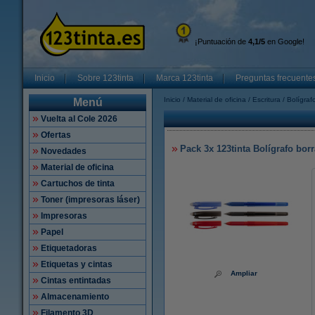
¡Puntuación de
4,1/5
en Google!
Inicio
Sobre 123tinta
Marca 123tinta
Preguntas frecuente
Inicio
Material de oficina
Escritura
Bolígraf
Menú
Vuelta al Cole 2026
Ofertas
Pack 3x 123tinta Bolígrafo borr
Novedades
Material de oficina
Cartuchos de tinta
Toner (impresoras láser)
Impresoras
Papel
Etiquetadoras
Etiquetas y cintas
Ampliar
Cintas entintadas
Almacenamiento
Filamento 3D