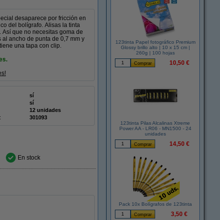
pecial desaparece por fricción en
o del bolígrafo. Alisas la tinta
r. Así que no necesitas goma de
as al ancho de punta de 0,7 mm y
123tinta Papel fotográfico Premium
tiene una tapa con clip.
Glossy brillo alto | 10 x 15 cm |
260g | 100 hojas
es.
10,50 €
es!
sí
sí
12 unidades
:
301093
123tinta Pilas Alcalinas Xtreme
Power AA - LR06 - MN1500 - 24
unidades
14,50 €
En stock
Pack 10x Bolígrafos de 123tinta
3,50 €