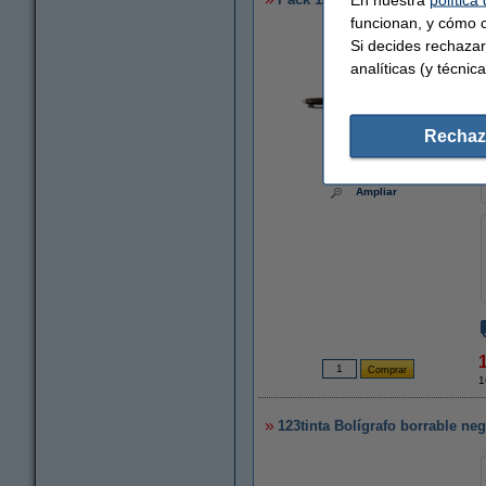
funcionan, y cómo c
Si decides rechazar
analíticas (y técnica
Rechaz
Ampliar
1
123tinta Bolígrafo borrable ne