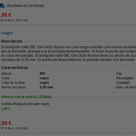
¡Recíbelo en 24 horas!
1,95 €
,61 € Excl. 21% IVA
o negro
Descripción
El bolígrafo roller BIC Gel-Ocity Illusion en color negro escribe con mucha suavida
gel es borrable, gracias a la tecnología termosensible. Al frotar la punta del bolígraf
es cosa del pasado. El bolígrafo roller BIC Gel-Ocity Illusion tiene un ancho de 
escritura de 0,35 mm. El ancho de línea estrecho le permite escribir con precisión 
Características
Marca:
BIC
Clip:
Color:
negro
Recargable:
Color de la tinta:
negro
Cantidad:
Ancho escritura:
0,35 mm
Núm. de item
Ahorra con la marca 123tinta
123tinta Bolígrafo borrable negro
1,95 €
2,50 €
,07 € Excl. 21% IVA