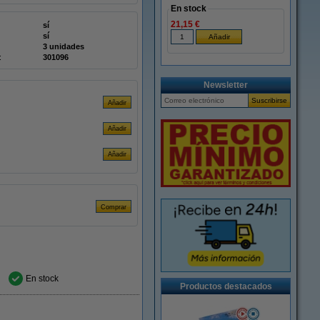
En stock
21,15 €
sí
sí
3 unidades
:
301096
Newsletter
En stock
Productos destacados