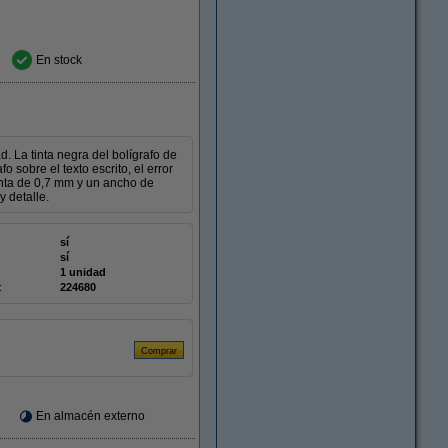
En stock
d. La tinta negra del bolígrafo de
o sobre el texto escrito, el error
punta de 0,7 mm y un ancho de
y detalle.
sí
sí
1 unidad
:
224680
En almacén externo