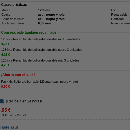
Características
Marca:
123tinta
Clip:
Color:
azul, negro y rojo
Recargable:
Color de la tinta:
azul, negro y rojo
Cantidad:
Ancho escritura:
0,35 mm
Núm. de item
Consejo: pide también recambios
123tinta Recambio de bolígrafo borrable azul 3 unidades
4,25 €
123tinta Recambio de bolígrafo borrable negro 3 unidades
4,25 €
123tinta Recambio de bolígrafo borrable rojo 3 unidades
4,25 €
¡Ahorra con el pack!
Pack 6x Bolígrafo borrable 123tinta (azul, negro y rojo)
9,50 €
¡Recíbelo en 24 horas!
4,95 €
,09 € Excl. 21% IVA
rrable azul