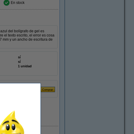
En stock
 azul del bolígrafo de gel es
e el texto escrito, el error es cosa
0,7 mm y un ancho de escritura de
sí
sí
1 unidad
En stock