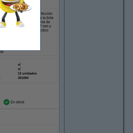
a especial desaparece por fricción
tico del bolígrafo. Alisas la tinta
r. Así que no necesitas goma de
as al ancho de punta de 0,7 mm y
 tiene una tapa con un práctico
stes.
es!
sí
sí
12 unidades
:
301094
En stock