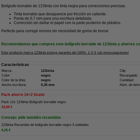
Bolígrafo borrable de 123tinta con tinta negra para correcciones precisas.
Tinta borrable que desaparece por fricción en caliente.
Punta de 0,7 mm para una escritura detallada.
Corrección sin dañar el papel con la parte posterior de plástico.
Perfecto para corregir errores sin necesidad de goma de borrar.
Recomendamos que compres este bolígrafo borrable de 123tinta y ahorres co
Este producto marca 123tinta incluye garantía del 100%. 1-2-3 ¡sin preocupaciones!
Características
Marca:
123tinta
Clip:
Color:
negro
Recargable:
Color de la tinta:
negro
Cantidad:
Ancho escritura:
0,35 mm
Núm. de item
Pack ahorro 10+2 Gratis
Pack 12x 123tinta Bolígrafo borrable negro
19,50 €
Consejo: pide también recambios
123tinta Recambio de bolígrafo borrable negro 3 unidades
4,25 €