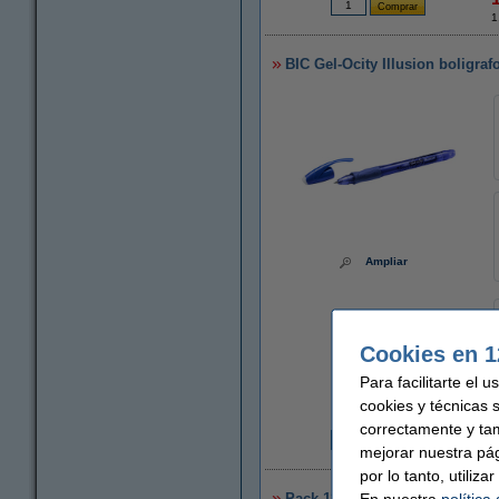
1
BIC Gel-Ocity Illusion boligraf
Ampliar
Cookies en 1
Para facilitarte el 
cookies y técnicas 
correctamente y ta
mejorar nuestra pá
2
por lo tanto, utiliz
En nuestra
política
Pack 12x 123tinta Bolígrafo bo