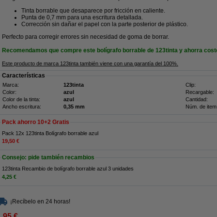
Tinta borrable que desaparece por fricción en caliente.
Punta de 0,7 mm para una escritura detallada.
Corrección sin dañar el papel con la parte posterior de plástico.
Perfecto para corregir errores sin necesidad de goma de borrar.
Recomendamos que compre este bolígrafo borrable de 123tinta y ahorra cost
Este producto de marca 123tinta también viene con una garantía del 100%.
Características
Marca:
123tinta
Clip:
Color:
azul
Recargable:
Color de la tinta:
azul
Cantidad:
Ancho escritura:
0,35 mm
Núm. de item
Pack ahorro 10+2 Gratis
Pack 12x 123tinta Bolígrafo borrable azul
19,50 €
Consejo: pide también recambios
123tinta Recambio de bolígrafo borrable azul 3 unidades
4,25 €
¡Recíbelo en 24 horas!
1,95 €