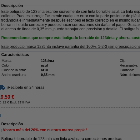
Descripción
Este bolígrafo de 123tinta escribe suavemente con tinta borrable azul. La tinta es
caliente. Puedes corregir fácilmente cualquier error con la parte posterior de plástic
frotándola e inmediatamente después escribes el texto correcto en el mismo luga
borrar ni líquido corrector y puedes hacer correcciones sin dañar el papel. Graci
el ancho de línea de 0,35 mm, puede trabajar con precisión y detalle. El bolígrafo 
Recomendamos que compre este bolígrafo borrable de 123tinta y ahorra cost
Este producto marca 123tinta incluye garantía del 100%. 1-2-3 ¡sin preocupacion
Características
Marca:
123tinta
Clip:
Color:
azul
Recargable:
Color de la tinta:
azul
Cantidad:
Ancho escritura:
0,35 mm
Núm. de item
¡Recíbelo en 24 horas!
19,50 €
6,12 € Excl. 21% IVA
l
Descripción
¡Ahorra más del
20%
con nuestra marca propia!
Bolígrafo borrable de 123tinta con tinta azul para correcciones precisas.