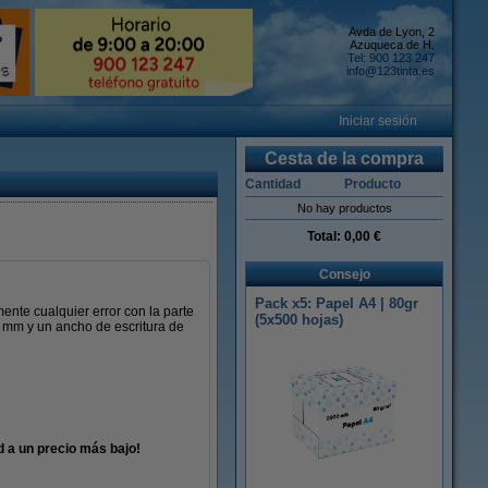
Avda de Lyon, 2
Azuqueca de H.
Tel: 900 123 247
info@123tinta.es
Iniciar sesión
Cesta de la compra
Cantidad
Producto
No hay productos
Total:
0,00 €
Consejo
Pack x5: Papel A4 | 80gr
mente cualquier error con la parte
(5x500 hojas)
,7 mm y un ancho de escritura de
d a un precio más bajo!