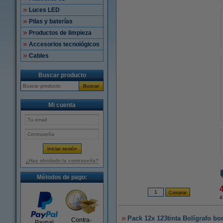
Luces LED
Pilas y baterías
Productos de limpieza
Accesorios tecnológicos
Cables
Buscar producto
Buscar
Mi cuenta
¿Has olvidado la contraseña?
Métodos de pago:
4
Pack 12x 123tinta Bolígrafo bo
Contra-
Paypal