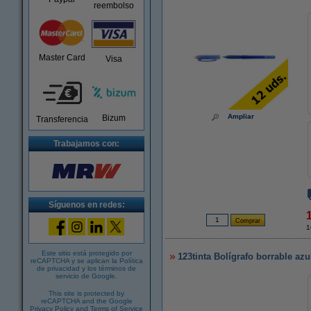
reembolso
Master Card
Visa
Ampliar
Bizum
Transferencia
Trabajamos con:
Síguenos en redes:
1
Este sitio está protegido por
123tinta Bolígrafo borrable azu
reCAPTCHA y se aplican la
Política
de privacidad
y los
términos de
servicio de Google
.
This site is protected by
reCAPTCHA and the Google
Privacy Policy
and
Terms of Service