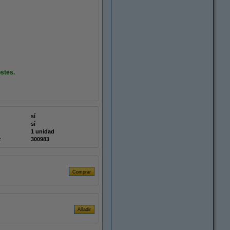
stes.
sí
sí
1 unidad
:
300983