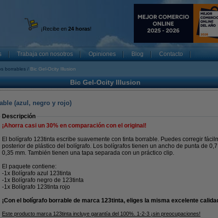
¡Recibe en
24 horas
!
s
Trabaja con nosotros
Opiniones
Blog
Contacto
os borrables
Bic Gel-Ocity Illusion
Bic Gel-Ocity Illusion
able (azul, negro y rojo)
Descripción
¡Ahorra casi un
30%
en comparación con el original!
El bolígrafo 123tinta escribe suavemente con tinta borrable. Puedes corregir fácil
posterior de plástico del bolígrafo. Los bolígrafos tienen un ancho de punta de 0
0,35 mm. También tienen una tapa separada con un práctico clip.
El paquete contiene:
-1x Bolígrafo azul 123tinta
-1x Bolígrafo negro de 123tinta
-1x Bolígrafo 123tinta rojo
¡Con el bolígrafo borrable de marca 123tinta, eliges la misma excelente calida
Este producto marca 123tinta incluye garantía del 100%. 1-2-3 ¡sin preocupaciones!