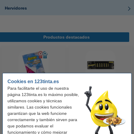
Hervidores
Productos destacados
Cookies en 123tinta.es
Para facilitarte el uso de nuestra
123tinta Papel fotográfico
123tinta Pilas Alcalinas Xtreme
página 123tinta.es lo máximo posible,
Premium Glossy brillo alto | 10 x
Power AA - LR06 - MN1500 - 24
utilizamos cookies y técnicas
similares. Las cookies funcionales
15 cm | 260g | 100 hojas
unidades
garantizan que la web funcione
10,50 €
14,50 €
Incl. 21% IVA
Incl. 21% IVA
correctamente y también sirven para
que podamos evaluar el
funcionamiento y cómo mejorar