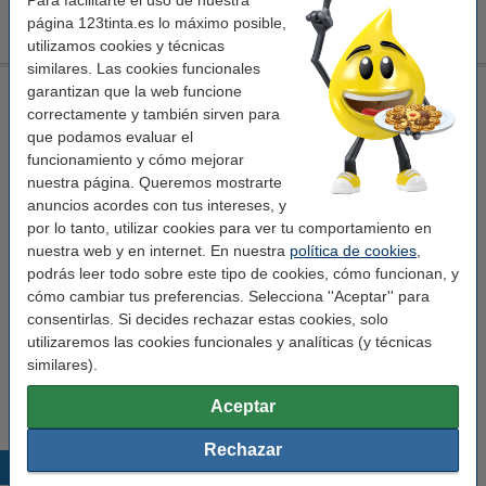
Para facilitarte el uso de nuestra
123tinta Cable de red Cat7 S/FTP gris (5 metros)
9,50 €
página 123tinta.es lo máximo posible,
utilizamos cookies y técnicas
similares. Las cookies funcionales
TP-Link TL-SG1048 Conmutador de red
garantizan que la web funcione
correctamente y también sirven para
TP-Link
conmutador no administrado
negro
que podamos evaluar el
220 x 440 x 44 mm (LxAnxAl)
funcionamiento y cómo mejorar
Ver características y descripción
nuestra página. Queremos mostrarte
anuncios acordes con tus intereses, y
En almacén externo
por lo tanto, utilizar cookies para ver tu comportamiento en
289,50 €
nuestra web y en internet. En nuestra
política de cookies
,
Comprar
podrás leer todo sobre este tipo de cookies, cómo funcionan, y
cómo cambiar tus preferencias. Selecciona ''Aceptar'' para
consentirlas. Si decides rechazar estas cookies, solo
Añade máxima velocidad
utilizaremos las cookies funcionales y analíticas (y técnicas
123tinta Cable de red Cat7 S/FTP gris (5 metros)
similares).
9,50 €
Aceptar
Rechazar
Productos destacados