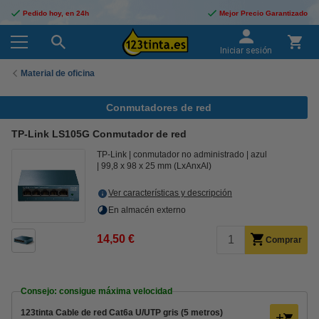
Pedido hoy, en 24h
Mejor Precio Garantizado
Iniciar sesión
Material de oficina
Conmutadores de red
TP-Link LS105G Conmutador de red
TP-Link
conmutador no administrado
azul
99,8 x 98 x 25 mm (LxAnxAl)
Ver características y descripción
En almacén externo
14,50 €
Comprar
Consejo: consigue máxima velocidad
123tinta Cable de red Cat6a U/UTP gris (5 metros)