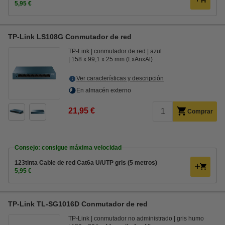
5,95 €
TP-Link LS108G Conmutador de red
TP-Link
conmutador de red
azul
158 x 99,1 x 25 mm (LxAnxAl)
Ver características y descripción
En almacén externo
21,95 €
Comprar
Consejo: consigue máxima velocidad
123tinta Cable de red Cat6a U/UTP gris (5 metros)
5,95 €
TP-Link TL-SG1016D Conmutador de red
TP-Link
conmutador no administrado
gris humo