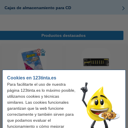
Cajas de almacenamiento para CD
Productos destacados
Cookies en 123tinta.es
Para facilitarte el uso de nuestra
123tinta Papel fotográfico
123tinta Pilas Alcalinas Xtreme
página 123tinta.es lo máximo posible,
Premium Glossy brillo alto | 10 x
Power AA - LR06 - MN1500 - 24
utilizamos cookies y técnicas
similares. Las cookies funcionales
15 cm | 260g | 100 hojas
unidades
garantizan que la web funcione
10,50 €
14,50 €
Incl. 21% IVA
Incl. 21% IVA
correctamente y también sirven para
que podamos evaluar el
funcionamiento y cómo mejorar