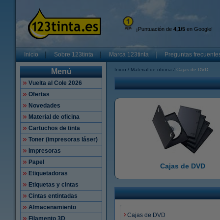
¡Puntuación de
4,1/5
en Google!
Inicio
Sobre 123tinta
Marca 123tinta
Preguntas frecuente
Inicio
Material de oficina
Cajas de DVD
Menú
Vuelta al Cole 2026
Ofertas
Novedades
Material de oficina
Cartuchos de tinta
Toner (impresoras láser)
Impresoras
Papel
Cajas de DVD
Etiquetadoras
Etiquetas y cintas
Cintas entintadas
Almacenamiento
Cajas de DVD
Filamento 3D