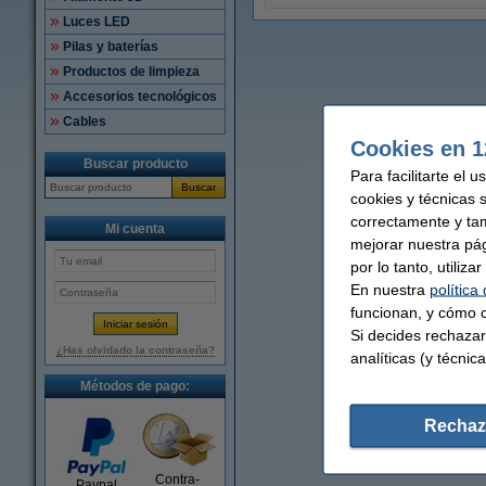
Luces LED
Pilas y baterías
Productos de limpieza
Accesorios tecnológicos
Cables
Cookies en 1
Buscar producto
Para facilitarte el 
Buscar
cookies y técnicas 
correctamente y ta
Mi cuenta
mejorar nuestra pá
por lo tanto, utiliz
En nuestra
política
funcionan, y cómo c
Si decides rechazar
¿Has olvidado la contraseña?
analíticas (y técnica
Métodos de pago:
Rechaz
Contra-
Paypal