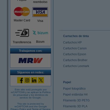
reembolso
Master Card
Visa
Cartuchos de tinta
Bizum
Transferencia
Cartuchos HP
Cartuchos Canon
Trabajamos con:
Cartuchos Epson
Cartuchos Brother
Cartuchos Lexmark
Síguenos en redes:
Papel
Papel fotográfico
Este sitio está protegido por
reCAPTCHA y se aplican la
Política
Papel estándar A4
de privacidad
y los
términos de
servicio de Google
.
Filamento 3D PETG
This site is protected by
Filamento 3D PLA
reCAPTCHA and the Google
Privacy Policy
and
Terms of Service