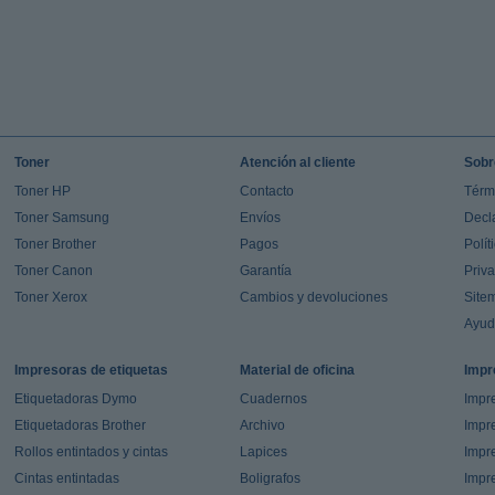
Toner
Atención al cliente
Sobr
Toner HP
Contacto
Térm
Toner Samsung
Envíos
Decl
Toner Brother
Pagos
Polít
Toner Canon
Garantía
Priv
Toner Xerox
Cambios y devoluciones
Site
Ayu
Impresoras de etiquetas
Material de oficina
Impr
Etiquetadoras Dymo
Cuadernos
Impre
Etiquetadoras Brother
Archivo
Impr
Rollos entintados y cintas
Lapices
Impre
Cintas entintadas
Boligrafos
Impr