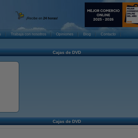
¡Recibe en
24 horas
!
s
Trabaja con nosotros
Opiniones
Blog
Contacto
Cajas de DVD
Cajas de DVD