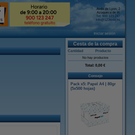
Avda de Lyon, 2
Azuqueca de H.
Tel: 900 123 247
info@123tinta.es
Iniciar sesión
Cesta de la compra
Cantidad
Producto
No hay productos
Total:
0,00 €
Consejo
Pack x5: Papel A4 | 80gr
(5x500 hojas)