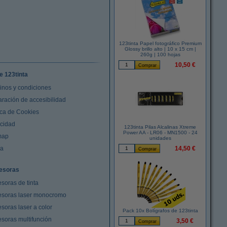
123tinta Papel fotográfico Premium
Glossy brillo alto | 10 x 15 cm |
260g | 100 hojas
10,50 €
e 123tinta
inos y condiciones
aración de accesibilidad
ica de Cookies
acidad
123tinta Pilas Alcalinas Xtreme
Power AA - LR06 - MN1500 - 24
map
unidades
da
14,50 €
esoras
soras de tinta
esoras laser monocromo
soras laser a color
Pack 10x Bolígrafos de 123tinta
esoras multifunción
3,50 €