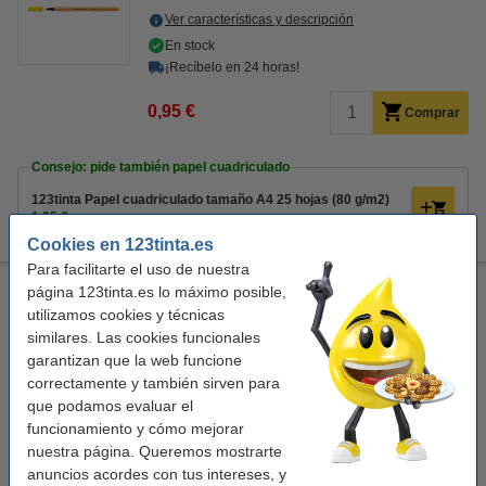
Ver características y descripción
En stock
¡Recíbelo en 24 horas!
0,95 €
Comprar
Consejo: pide también papel cuadriculado
123tinta Papel cuadriculado tamaño A4 25 hojas (80 g/m2)
1,95 €
Cookies en 123tinta.es
Para facilitarte el uso de nuestra
Stabilo Point 88 Rotulador de punta fina punta amarillo
página 123tinta.es lo máximo posible,
utilizamos cookies y técnicas
Stabilo
naranja/amarillo
amarillo
0,4 mm
similares. Las cookies funcionales
garantizan que la web funcione
Ver características y descripción
correctamente y también sirven para
En stock
que podamos evaluar el
¡Recíbelo en 24 horas!
funcionamiento y cómo mejorar
nuestra página. Queremos mostrarte
0,95 €
Comprar
anuncios acordes con tus intereses, y