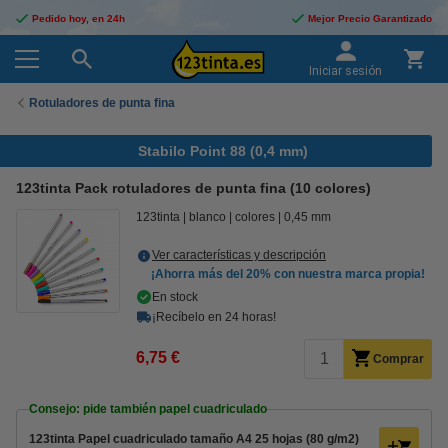
Pedido hoy, en 24h
Mejor Precio Garantizado
Iniciar sesión
Rotuladores de punta fina
Stabilo Point 88 (0,4 mm)
123tinta Pack rotuladores de punta fina (10 colores)
123tinta
blanco
colores
0,45 mm
Ver características y descripción
¡Ahorra más del
20%
con nuestra marca propia!
En stock
¡Recíbelo en 24 horas!
6,75 €
Comprar
Consejo: pide también papel cuadriculado
123tinta Papel cuadriculado tamaño A4 25 hojas (80 g/m2)