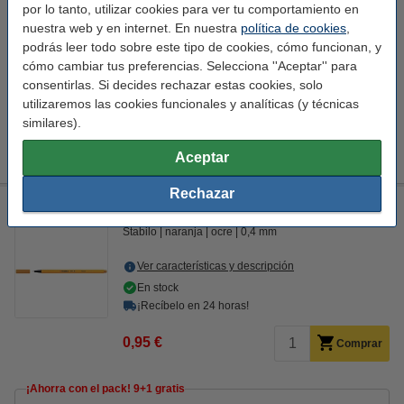
por lo tanto, utilizar cookies para ver tu comportamiento en
¡Ahorra con el pack! 9+1 gratis
nuestra web y en internet. En nuestra
política de cookies
,
Pack 10x Stabilo Point 88 Rotulador de punta fina punta
podrás leer todo sobre este tipo de cookies, cómo funcionan, y
amarillo
cómo cambiar tus preferencias. Selecciona ''Aceptar'' para
8,55 €
consentirlas. Si decides rechazar estas cookies, solo
utilizaremos las cookies funcionales y analíticas (y técnicas
Consejo: pide también papel cuadriculado
similares).
123tinta Papel cuadriculado tamaño A4 25 hojas (80 g/m2)
1,95 €
Aceptar
Rechazar
Stabilo Point 88 Rotulador de punta fina ocre
Stabilo
naranja
ocre
0,4 mm
Ver características y descripción
En stock
¡Recíbelo en 24 horas!
0,95 €
Comprar
¡Ahorra con el pack! 9+1 gratis