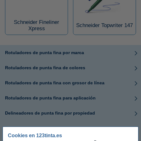
Schneider Fineliner
Schneider Topwriter 147
Xpress
Rotuladores de punta fina por marca
Rotuladores de punta fina de colores
Rotuladores de punta fina con grosor de línea
Rotuladores de punta fina para aplicación
Delineadores de punta fina por propiedad
Juegos de rotuladores de punta fina
Cookies en 123tinta.es