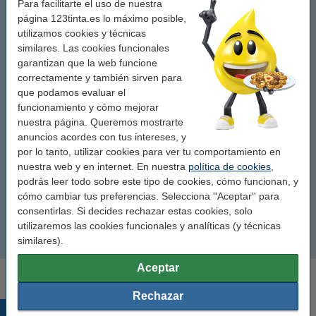
Para facilitarte el uso de nuestra
Marca 123tinta (0,45 mm)
página 123tinta.es lo máximo posible,
utilizamos cookies y técnicas
Stabilo Point 88 (0,4 mm)
similares. Las cookies funcionales
garantizan que la web funcione
Stabilo Sensor (0,3 mm)
correctamente y también sirven para
que podamos evaluar el
Stabilo PointMax (0,8 mm)
funcionamiento y cómo mejorar
nuestra página. Queremos mostrarte
anuncios acordes con tus intereses, y
BIC Intensity (0,4 mm)
por lo tanto, utilizar cookies para ver tu comportamiento en
nuestra web y en internet. En nuestra
política de cookies
,
Papermate Flair (1 mm)
podrás leer todo sobre este tipo de cookies, cómo funcionan, y
cómo cambiar tus preferencias. Selecciona ''Aceptar'' para
Schneider Fineliner Xpress
consentirlas. Si decides rechazar estas cookies, solo
utilizaremos las cookies funcionales y analíticas (y técnicas
similares).
Schneider Topwriter 147
Aceptar
Rechazar
Productos destacados