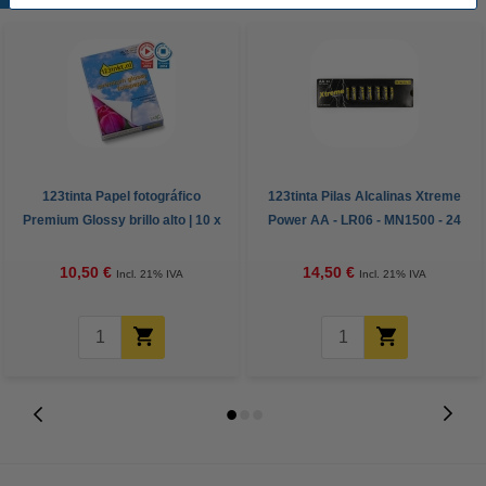
123tinta Papel fotográfico
123tinta Pilas Alcalinas Xtreme
Premium Glossy brillo alto | 10 x
Power AA - LR06 - MN1500 - 24
15 cm | 260g | 100 hojas
unidades
10,50 €
14,50 €
Incl. 21% IVA
Incl. 21% IVA