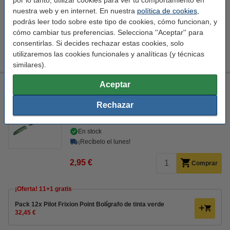
nuestra web y en internet. En nuestra
política de cookies
,
Pilot Frixion Point Recambio para bolígrafo negro 3
unidades
podrás leer todo sobre este tipo de cookies, cómo funcionan, y
4,95 €
cómo cambiar tus preferencias. Selecciona ''Aceptar'' para
consentirlas. Si decides rechazar estas cookies, solo
Pilot Frixion borrador
2,95 €
utilizaremos las cookies funcionales y analíticas (y técnicas
similares).
Aceptar
Pilot Frixion Point bolígrafo roller verde
Pilot
verde
verde
0,25 mm
Rechazar
Ver características y descripción
En stock
¡Recíbelo el lunes!
2,95 €
Comprar
¡Oferta! 11+1 gratis
Pack 12x Pilot Frixion Point Bolígrafo de tinta verde
32,45 €