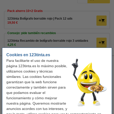
Pack ahorro 10+2 Gratis
123tinta Bolígrafo borrable rojo | Pack 12 uds
19,50 €
Consejo: pide también recambios
123tinta Recambio de bolígrafo borrable rojo 3 unidades
4,25 €
Cookies en 123tinta.es
Para facilitarte el uso de nuestra
Pilot Frixion Point Bolígrafo roller rojo
página 123tinta.es lo máximo posible,
Pilot
rojo
rojo
0,25 mm
utilizamos cookies y técnicas
similares. Las cookies funcionales
Ver características y descripción
garantizan que la web funcione
En stock
correctamente y también sirven para
¡Recíbelo el lunes!
que podamos evaluar el
funcionamiento y cómo mejorar
2,95 €
Comprar
nuestra página. Queremos mostrarte
anuncios acordes con tus intereses, y
Consejo: añade
por lo tanto, utilizar cookies para ver tu comportamiento en