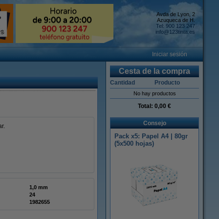
Avda de Lyon, 2
Azuqueca de H.
Tel: 900 123 247
info@123tinta.es
Iniciar sesión
Cesta de la compra
Cantidad
Producto
No hay productos
Total:
0,00 €
Consejo
r.
Pack x5: Papel A4 | 80gr
(5x500 hojas)
1,0 mm
24
1982655