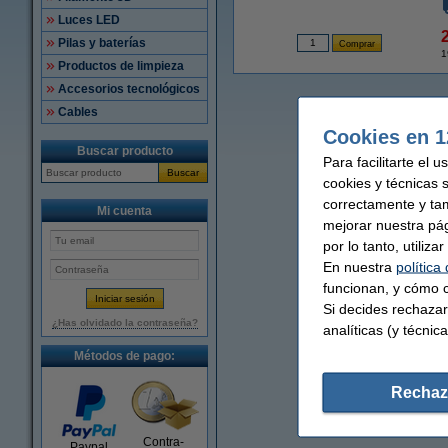
Luces LED
Pilas y baterías
1
Productos de limpieza
Accesorios tecnológicos
Cables
Cookies en 1
Buscar producto
Para facilitarte el 
Buscar
cookies y técnicas 
correctamente y ta
Mi cuenta
mejorar nuestra pá
por lo tanto, utiliz
En nuestra
política
funcionan, y cómo c
Si decides rechazar
¿Has olvidado la contraseña?
analíticas (y técnica
Métodos de pago:
Rechaz
Contra-
Paypal