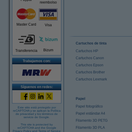
reembolso
Master Card
Visa
Cartuchos de tinta
Bizum
Transferencia
Cartuchos HP
Cartuchos Canon
Trabajamos con:
Cartuchos Epson
Cartuchos Brother
Cartuchos Lexmark
Síguenos en redes:
Papel
Papel fotográfico
Este sitio está protegido por
reCAPTCHA y se aplican la
Política
Papel estándar A4
de privacidad
y los
términos de
servicio de Google
.
Filamento 3D PETG
This site is protected by
Filamento 3D PLA
reCAPTCHA and the Google
Privacy Policy
and
Terms of Service