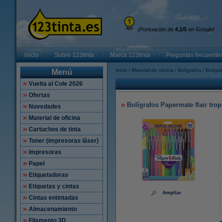
¡Puntuación de
4,1/5
en Google!
Inicio
Sobre 123tinta
Marca 123tinta
Preguntas frecuente
Inicio
Material de oficina
Bolígrafos
Bolígr
Menú
Vuelta al Cole 2026
Ofertas
Bolígrafos Papermate flair trop
Novedades
Material de oficina
Cartuchos de tinta
Toner (impresoras láser)
Impresoras
Papel
Etiquetadoras
Etiquetas y cintas
Ampliar
Cintas entintadas
Almacenamiento
Filamento 3D