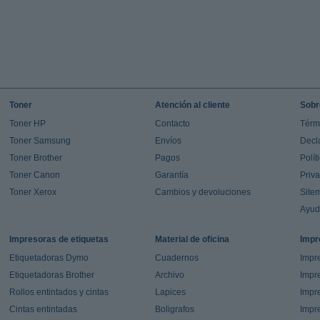
Toner
Atención al cliente
Sobr
Toner HP
Contacto
Térm
Toner Samsung
Envíos
Decl
Toner Brother
Pagos
Polít
Toner Canon
Garantía
Priv
Toner Xerox
Cambios y devoluciones
Site
Ayu
Impresoras de etiquetas
Material de oficina
Impr
Etiquetadoras Dymo
Cuadernos
Impre
Etiquetadoras Brother
Archivo
Impr
Rollos entintados y cintas
Lapices
Impre
Cintas entintadas
Boligrafos
Impr