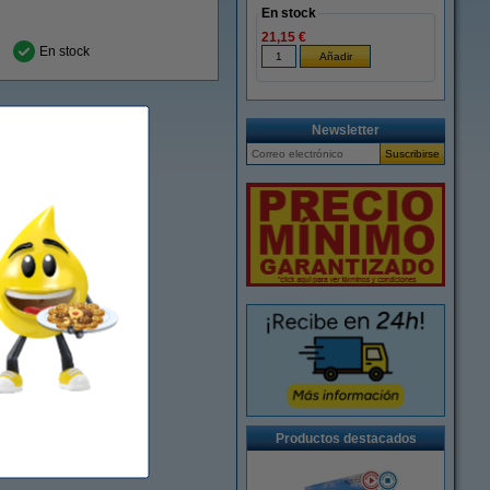
En stock
21,15 €
En stock
Newsletter
Productos destacados