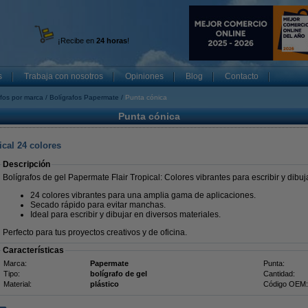
¡Recibe en
24 horas
!
s
Trabaja con nosotros
Opiniones
Blog
Contacto
afos por marca
Bolígrafos Papermate
Punta cónica
Punta cónica
ical 24 colores
Descripción
Bolígrafos de gel Papermate Flair Tropical: Colores vibrantes para escribir y dibuja
24 colores vibrantes para una amplia gama de aplicaciones.
Secado rápido para evitar manchas.
Ideal para escribir y dibujar en diversos materiales.
Perfecto para tus proyectos creativos y de oficina.
Características
Marca:
Papermate
Punta:
Tipo:
bolígrafo de gel
Cantidad:
Material:
plástico
Código OEM: