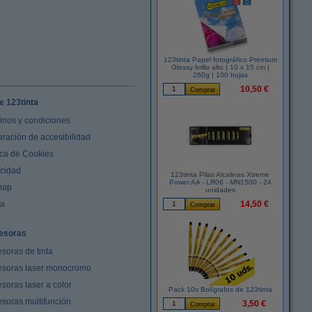
123tinta Papel fotográfico Premium
Glossy brillo alto | 10 x 15 cm |
260g | 100 hojas
10,50 €
e 123tinta
inos y condiciones
aración de accesibilidad
ica de Cookies
acidad
123tinta Pilas Alcalinas Xtreme
Power AA - LR06 - MN1500 - 24
map
unidades
da
14,50 €
esoras
soras de tinta
esoras laser monocromo
soras laser a color
Pack 10x Bolígrafos de 123tinta
esoras multifunción
3,50 €