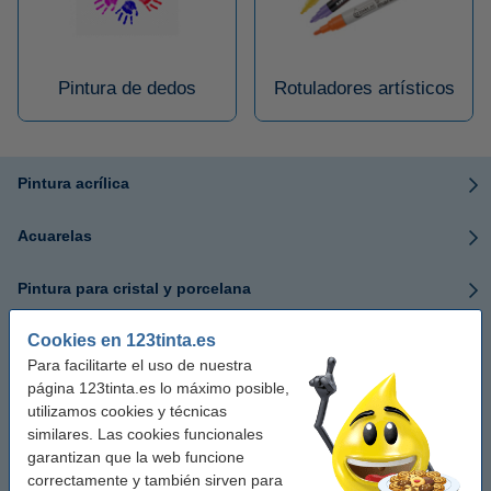
Pintura de dedos
Rotuladores artísticos
Pintura acrílica
Acuarelas
Pintura para cristal y porcelana
Cookies en 123tinta.es
Pintura al óleo
Para facilitarte el uso de nuestra
página 123tinta.es lo máximo posible,
Paletas de acuarelas
utilizamos cookies y técnicas
similares. Las cookies funcionales
Pinceles y espátulas
garantizan que la web funcione
correctamente y también sirven para