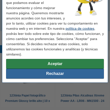
Pintura en spray
que podamos evaluar el
funcionamiento y cómo mejorar
nuestra página. Queremos mostrarte
Pintura de dedos
anuncios acordes con tus intereses, y
por lo tanto, utilizar cookies para ver tu comportamiento en
Rotuladores artísticos
nuestra web y en internet. En nuestra
política de cookies
,
podrás leer todo sobre este tipo de cookies, cómo funcionan, y
cómo cambiar tus preferencias. Selecciona ''Aceptar'' para
consentirlas. Si decides rechazar estas cookies, solo
utilizaremos las cookies funcionales y analíticas (y técnicas
Productos destacados
similares).
Aceptar
Rechazar
123tinta Papel fotográfico
123tinta Pilas Alcalinas Xtreme
Premium Glossy brillo alto | 10 x
Power AA - LR06 - MN1500 - 24
15 cm | 260g | 100 hojas
unidades