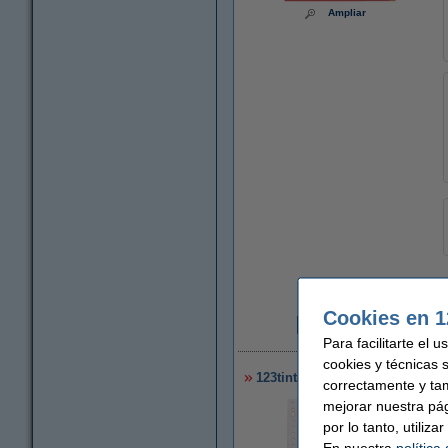
Ampliar
Cookies en 1
1
Para facilitarte el 
cookies y técnicas 
123tinta Pestañas de cartulina
correctamente y ta
mejorar nuestra pá
por lo tanto, utiliz
En nuestra
política