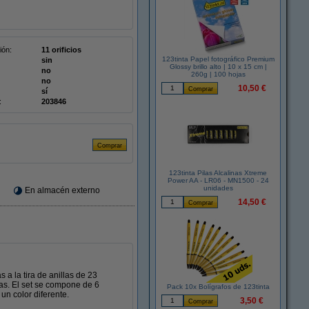
ión:
11 orificios
123tinta Papel fotográfico Premium
sin
Glossy brillo alto | 10 x 15 cm |
no
260g | 100 hojas
no
10,50 €
sí
:
203846
123tinta Pilas Alcalinas Xtreme
Power AA - LR06 - MN1500 - 24
unidades
En almacén externo
14,50 €
a la tira de anillas de 23
las. El set se compone de 6
Pack 10x Bolígrafos de 123tinta
un color diferente.
3,50 €