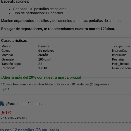
Especificaciones:
Cantidad: 10 pestañas de colores
Tipo de perforación: 11 orificios
Mantén organizados tus folios y documentos con estas pertañas de colores.
En lugar de separadores, te recomendamos nuestra marca 123tinta.
Características
Marca:
Esselte
Tipo perforac
Color:
de colores
Impresión:
Material:
cartón
Imprimible:
Gramaje:
160 g/m²
Pestaña:
Tamaño papel:
A4
Hoja_índice:
Cantidad:
1 x 10
Núm. de item
¡Ahorra más del
20%
con nuestra marca propia!
123tinta Pestañas de cartulina A4 de colores con 10 pestañas (23 agujeros)
1,95 €
¡Recíbelo en 24 horas!
2,50 €
,07 € Excl. 21% IVA
es con 12 pestañas (23 agujeros)