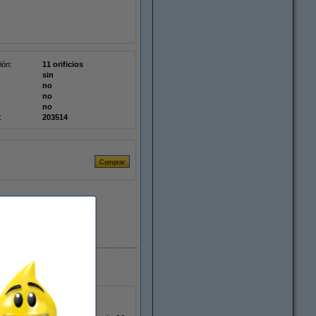
ión:
11 orificios
sin
no
no
no
:
203514
En stock