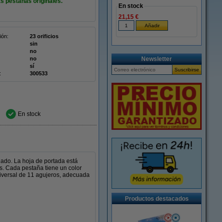
 pestañas originales.
En stock
21,15 €
ión:
23 orificios
sin
no
no
Newsletter
sí
:
300533
En stock
lado. La hoja de portada está
s. Cada pestaña tiene un color
universal de 11 agujeros, adecuada
Productos destacados