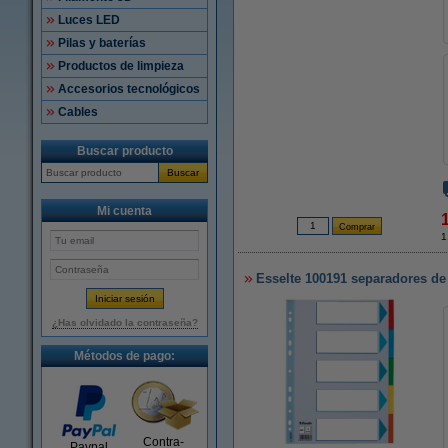
Luces LED
Pilas y baterías
Productos de limpieza
Accesorios tecnológicos
Cables
Buscar producto
Buscar
Mi cuenta
1
Esselte 100191 separadores de 
¿Has olvidado la contraseña?
Métodos de pago:
Contra-
Paypal