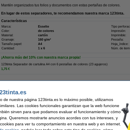
Mantén organizados tus folios y documentos con estas pertañas de colores.
En lugar de estos separadores, te recomendamos nuestra marca 123tinta.
Características
Marca:
Esselte
Tipo perforac
Color:
de colores
Impresión:
Material:
cartón
Imprimible:
Gramaje:
160 g/m²
Pestaña:
Tamaño papel:
A4
Hoja_índice:
Cantidad:
1 x 6
Núm. de item
¡Ahorra más del
10%
con nuestra marca propia!
123tinta Separador de cartulina A4 con 6 pestañas de colores (23 agujeros)
1,75 €
¡Recíbelo en 24 horas!
23tinta.es
1,95 €
,61 € Excl. 21% IVA
uso de nuestra página 123tinta.es lo máximo posible, utilizamos
similares. Las cookies funcionales garantizan que la web funcione
 A4 de colores con 10 pestañas (23 agujeros)
mbién sirven para que podamos evaluar el funcionamiento y cómo
gina. Queremos mostrarte anuncios acordes con tus intereses, y
Descripción
¡Ahorra más del
20%
con nuestra marca propia!
ar cookies para ver tu comportamiento en nuestra web y en internet.
 de cookies
, podrás leer todo sobre este tipo de cookies, cómo