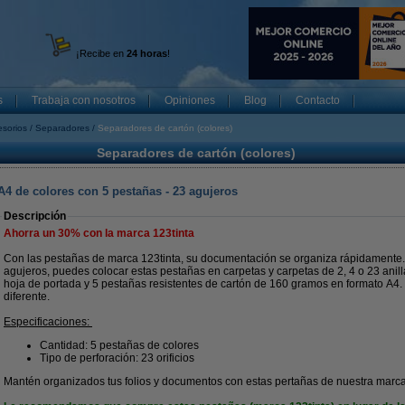
¡Recibe en
24 horas
!
s
Trabaja con nosotros
Opiniones
Blog
Contacto
esorios
Separadores
Separadores de cartón (colores)
Separadores de cartón (colores)
 A4 de colores con 5 pestañas - 23 agujeros
Descripción
Ahorra un
30%
con la marca 123tinta
Con las pestañas de marca 123tinta, su documentación se organiza rápidamente. G
agujeros, puedes colocar estas pestañas en carpetas y carpetas de 2, 4 o 23 anil
hoja de portada y 5 pestañas resistentes de cartón de 160 gramos en formato A4.
diferente.
Especificaciones:
Cantidad: 5 pestañas de colores
Tipo de perforación: 23 orificios
Mantén organizados tus folios y documentos con estas pertañas de nuestra marca