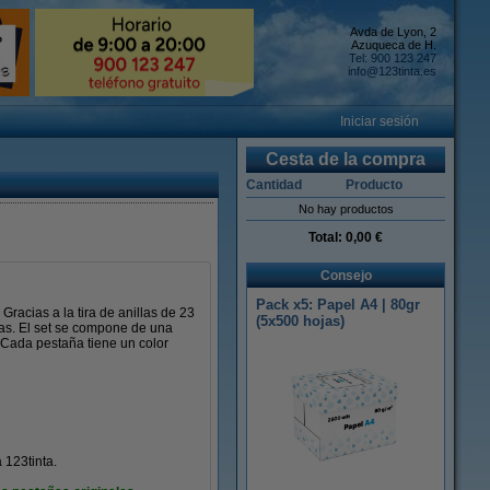
Avda de Lyon, 2
Azuqueca de H.
Tel: 900 123 247
info@123tinta.es
Iniciar sesión
Cesta de la compra
Cantidad
Producto
No hay productos
Total:
0,00 €
Consejo
Pack x5: Papel A4 | 80gr
racias a la tira de anillas de 23
(5x500 hojas)
las. El set se compone de una
 Cada pestaña tiene un color
 123tinta.