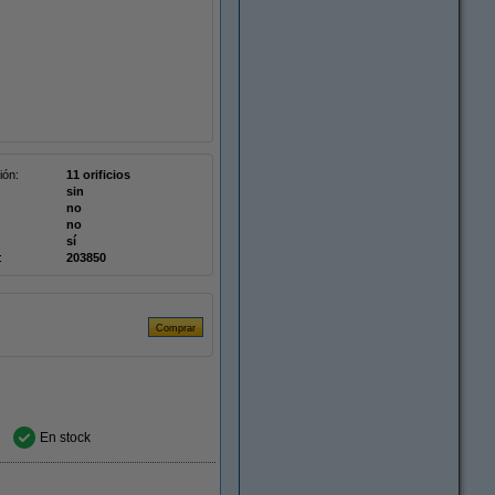
ión:
11 orificios
sin
no
no
sí
:
203850
En stock