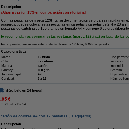
Descripción
¡Ahorra casi un
15%
en comparación con el original!
Con las pestañas de marca 123tinta, su documentación se organiza rápidamente. G
agujeros, puedes colocar estas pestañas en carpetas y carpetas de 2, 4 o 23 anilla
pestañas de cartulina de 160 gramos en formato A4 y contiene 6 colores diferente
le recomendamos comprar estas pestañas (marca 123tinta) en lugar de las pe
Por supuesto, también en este producto de
marca 123tinta
, 100% de garantía.
Características
Marca:
123tinta
Tipo perforac
Color:
de colores
Impresión:
Material:
cartón
Imprimible:
Gramaje:
160 g/m²
Pestaña:
Tamaño papel:
A4
Hoja_índice:
Cantidad:
1 x 12
Núm. de item
¡Recíbelo en 24 horas!
1,95 €
,61 € Excl. 21% IVA
cartón de colores A4 con 12 pestañas (11 agujeros)
Descripción