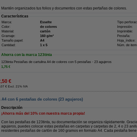
Mantén organizados tus folios y documentos con estas pertañas de colores.
Características
Marca:
Esselte
Tipo perforac
Color:
de colores
Impresión:
Material:
cartón
Imprimible:
Gramaje:
160 g/m²
Pestaña:
Tamaño papel:
A4
Hoja_índice:
Cantidad:
1 x 5
Núm. de item
Ahorra con la marca 123tinta
123tinta Pestañas de cartulina A4 de colores con 5 pestañas - 23 agujeros
1,75 €
2,50 €
,07 € Excl. 21% IVA
a A4 con 6 pestañas de colores (23 agujeros)
Descripción
¡Ahorra más del
10%
con nuestra marca propia!
Con las pestañas de 123tinta, su documentación se organiza rápidamente. Gracias 
agujeros, puedes colocar estas pestañas en carpetas y carpetas de 2, 4 o 23 anil
resistentes pestañas de cartón de 160 gramos en formato A4. Cada pestaña tiene 