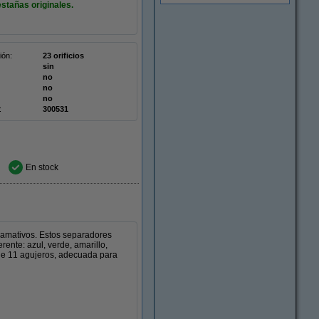
stañas originales.
ión:
23 orificios
sin
no
no
no
:
300531
En stock
llamativos. Estos separadores
ente: azul, verde, amarillo,
l de 11 agujeros, adecuada para