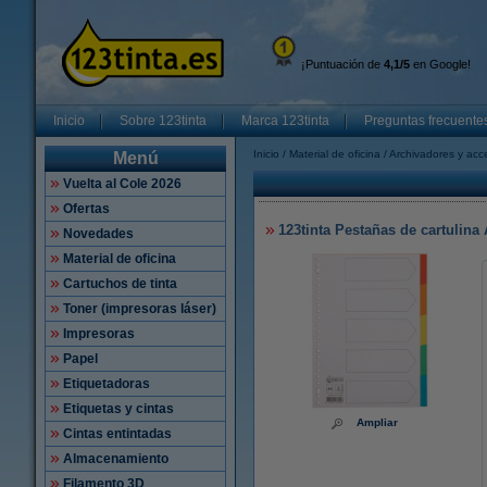
¡Puntuación de
4,1/5
en Google!
Inicio
Sobre 123tinta
Marca 123tinta
Preguntas frecuente
Inicio
Material de oficina
Archivadores y acc
Menú
Vuelta al Cole 2026
Ofertas
123tinta Pestañas de cartulina
Novedades
Material de oficina
Cartuchos de tinta
Toner (impresoras láser)
Impresoras
Papel
Etiquetadoras
Etiquetas y cintas
Ampliar
Cintas entintadas
Almacenamiento
Filamento 3D