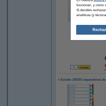
funcionan, y cómo c
Si decides rechazar
analíticas (y técnica
Ampliar
Rechaz
1
Esselte 100193 separadores de 