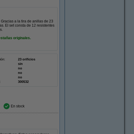
racias a la tira de anillas de 23
s. El set consta de 12 resistentes
s.
stañas originales.
ión:
23 orificios
sin
no
no
no
:
300532
En stock