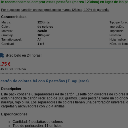
le recomendamos comprar estas pestañas (marca 123tinta) en lugar de las pe
Por supuesto, también en este producto de marca 123tinta, 100% de garantía.
Características
Marca:
123tinta
Tipo perforac
Color:
de colores
Impresión:
Material:
cartón
Imprimible:
Gramaje:
160 g/m²
Pestaña:
Tamaño papel:
A4
Hoja_índice:
Cantidad:
1 x 6
Núm. de item
¡Recíbelo en 24 horas!
1,75 €
,45 € Excl. 21% IVA
cartón de colores A4 con 6 pestañas (11 agujeros)
Descripción
Este pack contiene 6 separadores A4 de cartón Esselte con divisores de colores 
están hechos de cartón reciclado de 160 gramos. Cada pestaña tiene un color difer
naranja, rojo o lila. Los separadores de colores tienen una perforación universa
carpetas y archivadores con 2 o 4 anillas.
Especificaciones:
Cantidad: 6 pestañas de colores
Tipo de perforación: 11 orificios