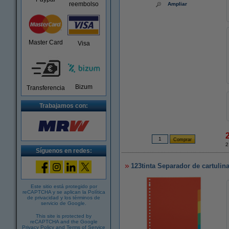
reembolso
Ampliar
Master Card
Visa
Bizum
Transferencia
Trabajamos con:
2
Síguenos en redes:
123tinta Separador de cartulin
Este sitio está protegido por
reCAPTCHA y se aplican la
Política
de privacidad
y los
términos de
servicio de Google
.
This site is protected by
reCAPTCHA and the Google
Privacy Policy
and
Terms of Service