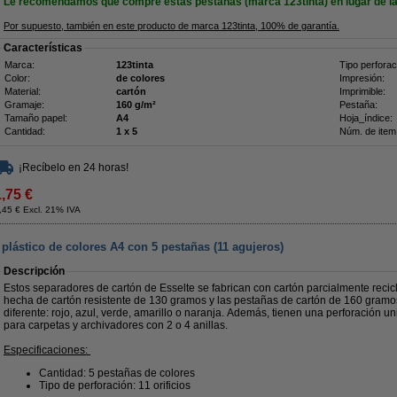
Le recomendamos que compre estas pestañas (marca 123tinta) en lugar de las
Por supuesto, también en este producto de marca 123tinta, 100% de garantía.
Características
Marca:
123tinta
Tipo perforac
Color:
de colores
Impresión:
Material:
cartón
Imprimible:
Gramaje:
160 g/m²
Pestaña:
Tamaño papel:
A4
Hoja_índice:
Cantidad:
1 x 5
Núm. de item
¡Recíbelo en 24 horas!
1,75 €
,45 € Excl. 21% IVA
plástico de colores A4 con 5 pestañas (11 agujeros)
Descripción
Estos separadores de cartón de Esselte se fabrican con cartón parcialmente recic
hecha de cartón resistente de 130 gramos y las pestañas de cartón de 160 gramo
diferente: rojo, azul, verde, amarillo o naranja. Además, tienen una perforación 
para carpetas y archivadores con 2 o 4 anillas.
Especificaciones:
Cantidad: 5 pestañas de colores
Tipo de perforación: 11 orificios