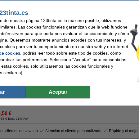
¡Recíbelo en 24 horas!
23tinta.es
uso de nuestra página 123tinta.es lo máximo posible, utilizamos
2,50 €
,07 € Excl. 21% IVA
similares. Las cookies funcionales garantizan que la web funcione
mbién sirven para que podamos evaluar el funcionamiento y cómo
dor A4 cuadricula 5mm 90g 120 hojas pastel
gina. Queremos mostrarte anuncios acordes con tus intereses, y
ar cookies para ver tu comportamiento en nuestra web y en internet.
Descripción
 de cookies
, podrás leer todo sobre este tipo de cookies, cómo
El recambio Oxford A4 con cuadrícula de 5 x 5 mm es la opción ideal para quienes
sueltas sin renunciar a una excelente calidad de escritura. Incluye 100 hojas más
ambiar tus preferencias. Selecciona ''Aceptar'' para consentirlas.
Paper de 90 g/m², que permite escribir por ambas caras sin que la tinta traspase. Su
 estas cookies, solo utilizaremos las cookies funcionales y
archivado en carpetas de anillas, mientras que las bandas en 5 colores pastel ay
proyectos.
s similares).
ar
Aceptar
¡Recíbelo en 24 horas!
5,50 €
,55 € Excl. 21% IVA
os clientes nos avalan
Atención al cliente personalizada
Rápido y al mejor