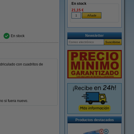
En stock
21,15 €
Newsletter
En stock
driculado con cuadritos de
mo si fuera nuevo.
Productos destacados