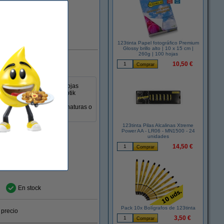
En stock
123tinta Papel fotográfico Premium
Glossy brillo alto | 10 x 15 cm |
260g | 100 hojas
10,50 €
 prefieren trabajar con hojas
 20 de regalo de papel Optik
s 4 taladros facilitan el
udan a organizar las asignaturas o
123tinta Pilas Alcalinas Xtreme
Power AA - LR06 - MN1500 - 24
unidades
14,50 €
En stock
Pack 10x Bolígrafos de 123tinta
 precio
3,50 €