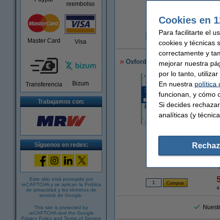
reembolso
Cookies en 1
Para facilitarte el 
Master Card
Visa
2
cookies y técnicas 
correctamente y ta
Oxford recambio Papel archiva
mejorar nuestra pá
por lo tanto, utiliz
En nuestra
política
Bizum
Transferencia
funcionan, y cómo c
Trabajamos con:
Si decides rechazar
analíticas (y técnica
Rechaz
Síguenos en redes:
Ampliar
Este sitio está protegido por
reCAPTCHA y se aplican la
Política
4
de privacidad
y los
términos de
servicio de Google
.
Nuestr
This site is protected by
reCAPTCHA and the Google
Privacy Policy
and
Terms of Service