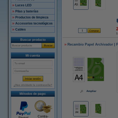
Luces LED
Pilas y baterías
Productos de limpieza
Accesorios tecnológicos
Cables
1
Buscar producto
Recambio Papel Archivador | Fo
Buscar
Mi cuenta
¿Has olvidado la contraseña?
Ampliar
Métodos de pago:
Contra-
Paypal