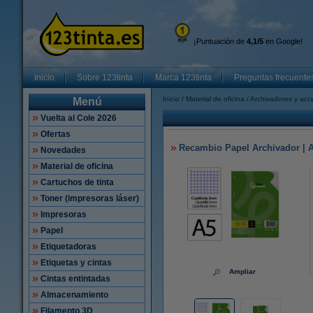
¡Puntuación de
4,1/5
en Google!
Inicio
Sobre 123tinta
Marca 123tinta
Preguntas frecuente
Inicio
Material de oficina
Archivadores y acc
Menú
Vuelta al Cole 2026
Ofertas
Recambio Papel Archivador | A5
Novedades
Material de oficina
Cartuchos de tinta
Toner (impresoras láser)
Impresoras
Papel
Etiquetadoras
Etiquetas y cintas
Ampliar
Cintas entintadas
Almacenamiento
Filamento 3D