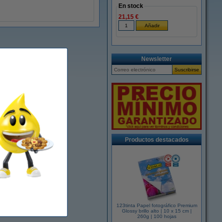
En stock
21,15 €
Newsletter
Productos destacados
123tinta Papel fotográfico Premium
Glossy brillo alto | 10 x 15 cm |
260g | 100 hojas