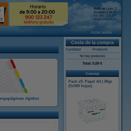
Avda de Lyon, 2
Azuqueca de H.
Tel: 900 123 247
info@123tinta.es
Iniciar sesión
Cesta de la compra
Cantidad
Producto
No hay productos
Total:
0,00 €
Consejo
Pack x5: Papel A4 | 80gr
(5x500 hojas)
rgapáginas rígidos