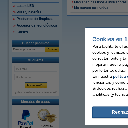
Marcapáginas finos e indicadores
Luces LED
Margapáginas rígidos
Pilas y baterías
Productos de limpieza
Accesorios tecnológicos
Cables
Cookies en 1
Buscar producto
Para facilitarte el 
Buscar
cookies y técnicas 
correctamente y ta
Mi cuenta
mejorar nuestra pá
por lo tanto, utiliz
En nuestra
política
funcionan, y cómo c
Si decides rechazar
¿Has olvidado la contraseña?
analíticas (y técnica
Métodos de pago:
Rechaz
Contra-
Paypal