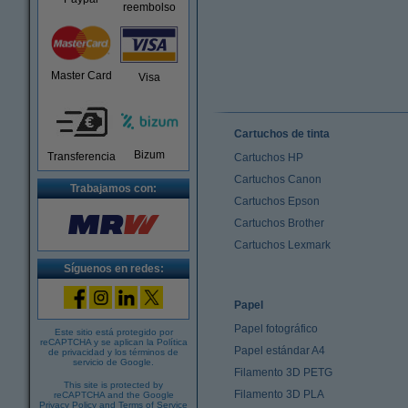
reembolso
Master Card
Visa
Cartuchos de tinta
Bizum
Transferencia
Cartuchos HP
Cartuchos Canon
Trabajamos con:
Cartuchos Epson
Cartuchos Brother
Cartuchos Lexmark
Síguenos en redes:
Papel
Papel fotográfico
Este sitio está protegido por
reCAPTCHA y se aplican la
Política
Papel estándar A4
de privacidad
y los
términos de
servicio de Google
.
Filamento 3D PETG
This site is protected by
Filamento 3D PLA
reCAPTCHA and the Google
Privacy Policy
and
Terms of Service