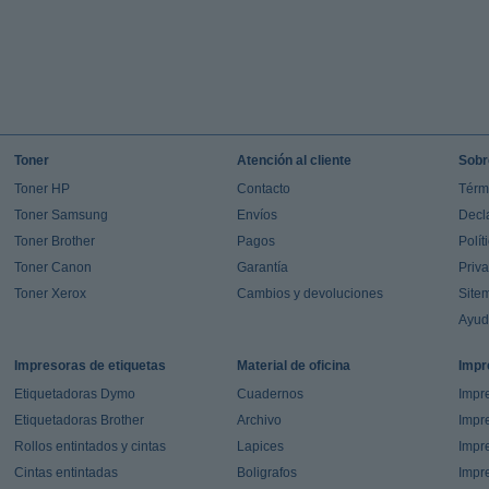
Toner
Atención al cliente
Sobr
Toner HP
Contacto
Térm
Toner Samsung
Envíos
Decl
Toner Brother
Pagos
Polít
Toner Canon
Garantía
Priv
Toner Xerox
Cambios y devoluciones
Site
Ayu
Impresoras de etiquetas
Material de oficina
Impr
Etiquetadoras Dymo
Cuadernos
Impre
Etiquetadoras Brother
Archivo
Impr
Rollos entintados y cintas
Lapices
Impre
Cintas entintadas
Boligrafos
Impr