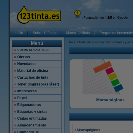
¡Puntuación de
4,1/5
en Google!
Inicio
Sobre 123tinta
Marca 123tinta
Preguntas frecuente
Inicio
Material de oficina
Archivadores y acc
Menú
Vuelta al Cole 2026
Ofertas
Novedades
Material de oficina
Cartuchos de tinta
Toner (impresoras láser)
Impresoras
Papel
Marcapáginas
Etiquetadoras
Etiquetas y cintas
Cintas entintadas
Almacenamiento
Marcapáginas
Filamento 3D