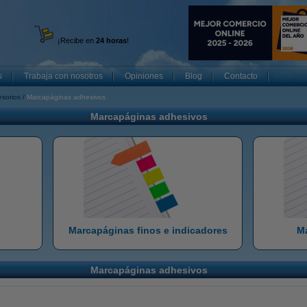
¡Recibe en
24 horas
!
s
Trabaja con nosotros
Opiniones
Blog
Contacto
esorios
Marcapáginas adhesivos
Marcapáginas adhesivos
Marcapáginas finos e indicadores
Ma
Marcapáginas adhesivos