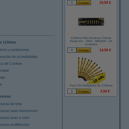
10,50 €
123tinta Pilas Alcalinas Xtreme
Power AA - LR06 - MN1500 - 24
e 123tinta
unidades
inos y condiciones
14,50 €
aración de accesibilidad
ica de Cookies
acidad
map
da
Pack 10x Bolígrafos de 123tinta
3,50 €
esoras
soras de tinta
esoras laser monocromo
soras laser a color
esoras multifunción