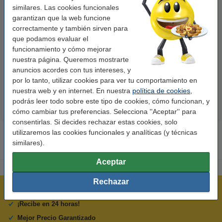
similares. Las cookies funcionales
garantizan que la web funcione
correctamente y también sirven para
123tinta Papel fotográfico
123tinta Pilas Alcalinas Xtreme
que podamos evaluar el
Premium Glossy brillo alto | 10 x
Power AA - LR06 - MN1500 - 24
funcionamiento y cómo mejorar
nuestra página. Queremos mostrarte
15 cm | 260g | 100 hojas
unidades
anuncios acordes con tus intereses, y
10,50 €
14,50 €
Incl. 21% IVA
Incl. 21% IVA
por lo tanto, utilizar cookies para ver tu comportamiento en
nuestra web y en internet. En nuestra
política de cookies
,
podrás leer todo sobre este tipo de cookies, cómo funcionan, y
cómo cambiar tus preferencias. Selecciona ''Aceptar'' para
consentirlas. Si decides rechazar estas cookies, solo
utilizaremos las cookies funcionales y analíticas (y técnicas
similares).
Aceptar
Rechazar
Rápido y sencillo
¡Recibe en 24 horas!
Mejor Precio Garantizado