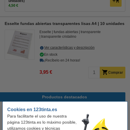
unidades)
4,50 €
Esselte fundas abiertas transparentes lisas A4 | 10 unidades
Esselte
fundas abiertas
transparente
transparente cristalino
Ver características y descripción
En stock
¡Recíbelo en 24 horas!
3,95 €
Comprar
Productos destacados
Cookies en 123tinta.es
Para facilitarte el uso de nuestra
página 123tinta.es lo máximo posible,
utilizamos cookies y técnicas