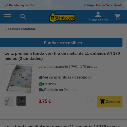
Pedido hoy, en 24h
Mejor Precio Garantizado
Iniciar sesión
Fundas estándar
Fundas extensibles
Leitz premium funda con tira de metal de 11 orificios A4 170
micras (3 unidades)
Leitz
transparente
PVC
170 micras
Ver características y descripción
En stock
¡Recíbelo en 24 horas!
2
8,75 €
Comprar
Leitz funda multitaladro premium 11 agujeros A4 170 micras