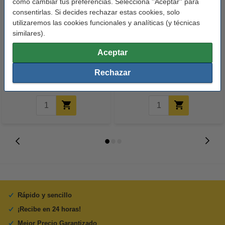
cómo cambiar tus preferencias. Selecciona ''Aceptar'' para
consentirlas. Si decides rechazar estas cookies, solo
utilizaremos las cookies funcionales y analíticas (y técnicas
similares).
123tinta Papel fotográfico
123tinta Pilas Alcalinas Xtreme
Premium Glossy brillo alto | 10 x
Power AA - LR06 - MN1500 - 24
Aceptar
15 cm | 260g | 100 hojas
unidades
Rechazar
10,50 €
14,50 €
Incl. 21% IVA
Incl. 21% IVA
Rápido y sencillo
¡Recibe en 24 horas!
Mejor Precio Garantizado