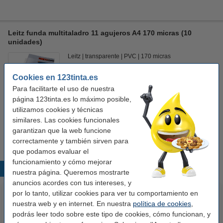
Leitz funda multitaladro 11 agujeros A4 170 micras (10
unidades)
Leitz
transparente
PVC
170 micras
Ver características y descripción
Cookies en 123tinta.es
En stock
Para facilitarte el uso de nuestra
¡Recíbelo en 24 horas!
página 123tinta.es lo máximo posible,
utilizamos cookies y técnicas
2
19,95 €
Comprar
similares. Las cookies funcionales
garantizan que la web funcione
correctamente y también sirven para
que podamos evaluar el
funcionamiento y cómo mejorar
Productos destacados
nuestra página. Queremos mostrarte
anuncios acordes con tus intereses, y
por lo tanto, utilizar cookies para ver tu comportamiento en
nuestra web y en internet. En nuestra
política de cookies
,
podrás leer todo sobre este tipo de cookies, cómo funcionan, y