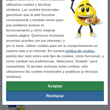
utilizamos cookies y técnicas
Ver características y descripción
similares. Las cookies funcionales
En almacén externo
garantizan que la web funcione
correctamente y también sirven para
32,95 €
Comprar
que podamos evaluar el
funcionamiento y cómo mejorar
nuestra página. Queremos mostrarte
Avery Zweckform L4768-20 Etiquetas para lomo de carpeta
anuncios acordes con tus intereses, y
192 x 61 mm, color verde (80 etiquetas)
por lo tanto, utilizar cookies para ver tu comportamiento en
archivadores
192 x 61 mm (LxAn)
plantilla
Avery
nuestra web y en internet. En nuestra
política de cookies
,
podrás leer todo sobre este tipo de cookies, cómo funcionan, y
Ver características y descripción
cómo cambiar tus preferencias. Selecciona ''Aceptar'' para
En almacén externo
consentirlas. Si decides rechazar estas cookies, solo
utilizaremos las cookies funcionales y analíticas (y técnicas
13,50 €
Comprar
similares).
Aceptar
Avery Zweckform L4768-100 Etiquetas para lomo de carpeta
Rechazar
192 x 61 mm, color verde (400 etiquetas)
archivadores
192 x 61 mm (LxAn)
plantilla
Avery