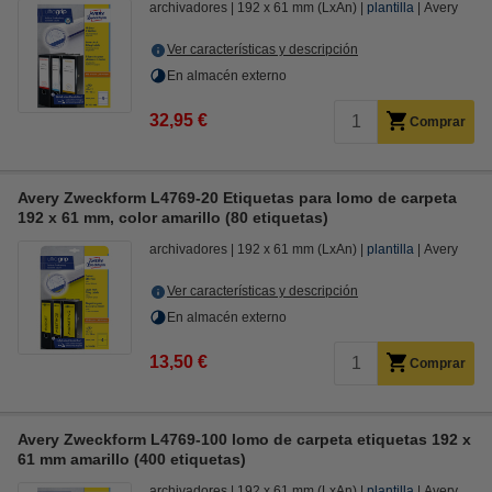
archivadores
192 x 61 mm (LxAn)
plantilla
Avery
Ver características y descripción
En almacén externo
32,95 €
Comprar
Avery Zweckform L4769-20 Etiquetas para lomo de carpeta
192 x 61 mm, color amarillo (80 etiquetas)
archivadores
192 x 61 mm (LxAn)
plantilla
Avery
Ver características y descripción
En almacén externo
13,50 €
Comprar
Avery Zweckform L4769-100 lomo de carpeta etiquetas 192 x
61 mm amarillo (400 etiquetas)
archivadores
192 x 61 mm (LxAn)
plantilla
Avery