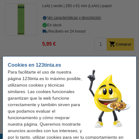
Leitz
verde
285 x 61 mm (LxAn)
papel
Ver características y descripción
En stock
¡Recíbelo en 24 horas!
5,95 €
Comprar
Cookies en 123tinta.es
Leitz 1640 etiquetas traseras autoadhesivas ancho 61 x 285
mm rojas (10 unidades)
Para facilitarte el uso de nuestra
página 123tinta.es lo máximo posible,
Leitz
rojo
285 x 61 mm (LxAn)
papel
utilizamos cookies y técnicas
similares. Las cookies funcionales
Ver características y descripción
garantizan que la web funcione
En almacén externo
correctamente y también sirven para
que podamos evaluar el
5,95 €
Comprar
funcionamiento y cómo mejorar
nuestra página. Queremos mostrarte
anuncios acordes con tus intereses, y
por lo tanto, utilizar cookies para ver tu comportamiento en
Productos destacados