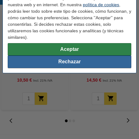
nuestra web y en internet. En nuestra
política de cookies
,
podrás leer todo sobre este tipo de cookies, cómo funcionan, y
cómo cambiar tus preferencias. Selecciona ''Aceptar'' para
consentirlas. Si decides rechazar estas cookies, solo
utilizaremos las cookies funcionales y analíticas (y técnicas
similares).
Aceptar
123tinta Papel fotográfico
123tinta Pilas Alcalinas Xtreme
Rechazar
Premium Glossy brillo alto | 10 x
Power AA - LR06 - MN1500 - 24
15 cm | 260g | 100 hojas
unidades
10,50 €
14,50 €
Incl. 21% IVA
Incl. 21% IVA