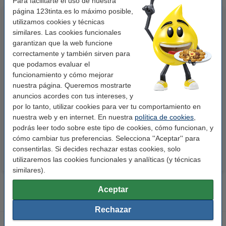
Para facilitarte el uso de nuestra
página 123tinta.es lo máximo posible,
utilizamos cookies y técnicas
similares. Las cookies funcionales
garantizan que la web funcione
correctamente y también sirven para
que podamos evaluar el
funcionamiento y cómo mejorar
nuestra página. Queremos mostrarte
123tinta Papel fotográfico
123tinta Pilas Alcalinas Xtreme
anuncios acordes con tus intereses, y
Premium Glossy brillo alto | 10 x
Power AA - LR06 - MN1500 - 24
por lo tanto, utilizar cookies para ver tu comportamiento en
15 cm | 260g | 100 hojas
unidades
nuestra web y en internet. En nuestra
política de cookies
,
10,50 €
14,50 €
Incl. 21% IVA
Incl. 21% IVA
podrás leer todo sobre este tipo de cookies, cómo funcionan, y
cómo cambiar tus preferencias. Selecciona ''Aceptar'' para
consentirlas. Si decides rechazar estas cookies, solo
utilizaremos las cookies funcionales y analíticas (y técnicas
similares).
Aceptar
Rechazar