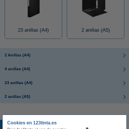
23 anillas (A4)
2 anillas (A5)
2 Anillas (A4)
4 anillas (A4)
23 anillas (A4)
2 anillas (A5)
Cookies en 123tinta.es
Productos destacados