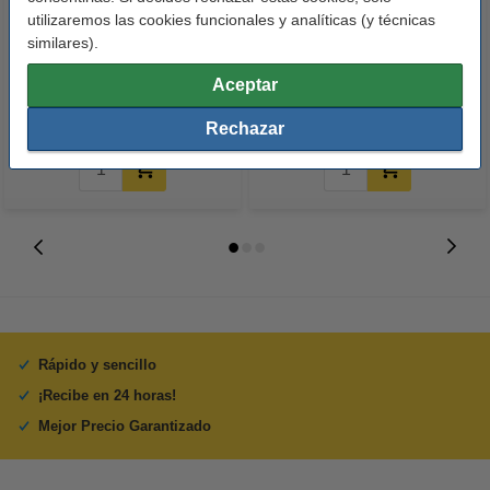
utilizaremos las cookies funcionales y analíticas (y técnicas
123tinta Papel fotográfico
123tinta Pilas Alcalinas Xtreme
similares).
Premium Glossy brillo alto | 10 x
Power AA - LR06 - MN1500 - 24
15 cm | 260g | 100 hojas
unidades
Aceptar
10,50 €
14,50 €
Incl. 21% IVA
Incl. 21% IVA
Rechazar
Rápido y sencillo
¡Recibe en 24 horas!
Mejor Precio Garantizado