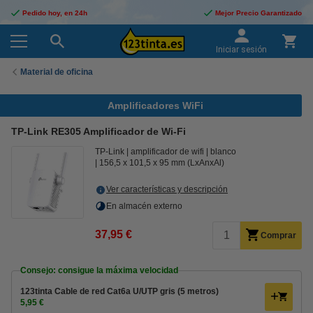
Pedido hoy, en 24h
Mejor Precio Garantizado
Iniciar sesión
Material de oficina
Amplificadores WiFi
TP-Link RE305 Amplificador de Wi-Fi
TP-Link
amplificador de wifi
blanco
156,5 x 101,5 x 95 mm (LxAnxAl)
Ver características y descripción
En almacén externo
37,95 €
Comprar
Consejo: consigue la máxima velocidad
123tinta Cable de red Cat6a U/UTP gris (5 metros)
5,95 €