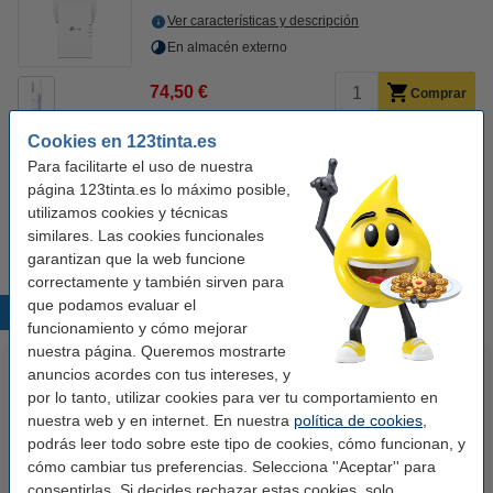
Ver características y descripción
En almacén externo
74,50 €
Comprar
Cookies en 123tinta.es
Para facilitarte el uso de nuestra
Consejo: consigue máxima velocidad
página 123tinta.es lo máximo posible,
123tinta Cable de red Cat7 S/FTP gris (5 metros)
utilizamos cookies y técnicas
9,50 €
similares. Las cookies funcionales
garantizan que la web funcione
correctamente y también sirven para
que podamos evaluar el
Productos destacados
funcionamiento y cómo mejorar
nuestra página. Queremos mostrarte
anuncios acordes con tus intereses, y
por lo tanto, utilizar cookies para ver tu comportamiento en
nuestra web y en internet. En nuestra
política de cookies
,
podrás leer todo sobre este tipo de cookies, cómo funcionan, y
cómo cambiar tus preferencias. Selecciona ''Aceptar'' para
consentirlas. Si decides rechazar estas cookies, solo