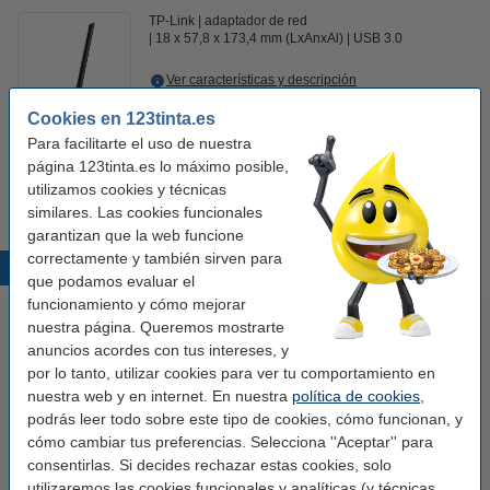
TP-Link
adaptador de red
18 x 57,8 x 173,4 mm (LxAnxAl)
USB 3.0
Ver características y descripción
En almacén externo
Cookies en 123tinta.es
Para facilitarte el uso de nuestra
19,50 €
Comprar
página 123tinta.es lo máximo posible,
utilizamos cookies y técnicas
similares. Las cookies funcionales
garantizan que la web funcione
correctamente y también sirven para
Productos destacados
que podamos evaluar el
funcionamiento y cómo mejorar
nuestra página. Queremos mostrarte
anuncios acordes con tus intereses, y
por lo tanto, utilizar cookies para ver tu comportamiento en
nuestra web y en internet. En nuestra
política de cookies
,
podrás leer todo sobre este tipo de cookies, cómo funcionan, y
cómo cambiar tus preferencias. Selecciona ''Aceptar'' para
consentirlas. Si decides rechazar estas cookies, solo
123tinta Papel fotográfico
123tinta Pilas Alcalinas Xtreme
utilizaremos las cookies funcionales y analíticas (y técnicas