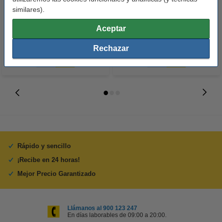
Premium Glossy brillo alto | 10 x
Power AA - LR06 - MN1500 - 24
similares).
15 cm | 260g | 100 hojas
unidades
10,50 €
14,50 €
Aceptar
Incl. 21% IVA
Incl. 21% IVA
Rechazar
Rápido y sencillo
¡Recibe en 24 horas!
Mejor Precio Garantizado
Llámanos al 900 123 247
En días laborables de 09:00 a 20:00.