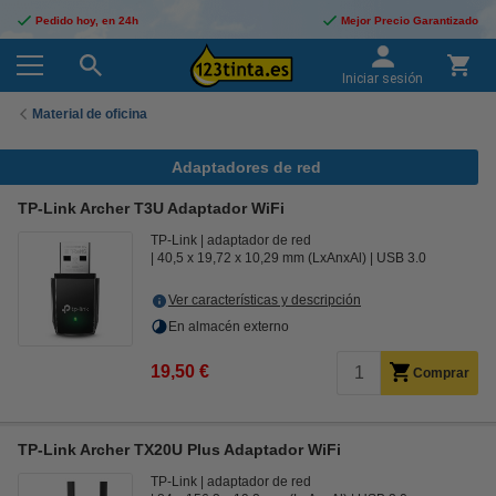
Pedido hoy, en 24h
Mejor Precio Garantizado
Iniciar sesión
Material de oficina
Adaptadores de red
TP-Link Archer T3U Adaptador WiFi
TP-Link
adaptador de red
40,5 x 19,72 x 10,29 mm (LxAnxAl)
USB 3.0
Ver características y descripción
En almacén externo
19,50 €
Comprar
TP-Link Archer TX20U Plus Adaptador WiFi
TP-Link
adaptador de red