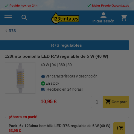
Pedido hoy, en 24h
Mejor Precio Garantizado
Iniciar sesión
R7S
R7S regulables
123tinta bombilla LED R7S regulable de 5 W (40 W)
40 W
94
360
80
Ver características y descripción
En stock
¡Recíbelo en 24 horas!
10,95 €
Comprar
¡Ahorra en pack!
Pack: 6x 123tinta bombilla LED R7S regulable de 5 W (40 W)
63,95 €