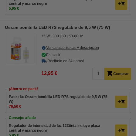
central y marco negro
5,95 €
Osram bombilla LED R7S regulable de 9,5 W (75 W)
75 W
300
80
50-60Hz
Ver características y descripción
En stock
¡Recíbelo en 24 horas!
12,95 €
Comprar
¡Ahorra en pack!
Pack: 6x Osram bombilla LED R7S regulable de 9,5 W (75
W)
76,50 €
Consejo: añade
Regulador de intensidad de luz 123tinta incluye placa
central y marco negro
5,95 €