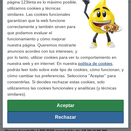
página 123tinta.es lo máximo posible,
utilizamos cookies y técnicas
Philips bombilla LED R7S regulable de 14 W (100 W)
similares. Las cookies funcionales
100 W
3000 K
300
80
garantizan que la web funcione
correctamente y también sirven para
Ver características y descripción
que podamos evaluar el
En stock
funcionamiento y cómo mejorar
¡Recíbelo en 24 horas!
nuestra página. Queremos mostrarte
anuncios acordes con tus intereses, y
15,95 €
Comprar
por lo tanto, utilizar cookies para ver tu comportamiento en
nuestra web y en internet. En nuestra
política de cookies
,
¡Ahorra en pack!
podrás leer todo sobre este tipo de cookies, cómo funcionan, y
cómo cambiar tus preferencias. Selecciona ''Aceptar'' para
Pack: 4x Philips bombilla LED R7S regulable de 14 W (100
W)
consentirlas. Si decides rechazar estas cookies, solo
59,95 €
utilizaremos las cookies funcionales y analíticas (y técnicas
similares).
Consejo: añade
Regulador de intensidad de luz 123tinta incluye placa
Aceptar
central y marco negro
5,95 €
Rechazar