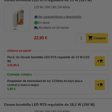
Osram bombilla LED R7S regulable de 15 W (125 W)
125 W
300
80
50-60Hz
Ver características y descripción
En stock
¡Recíbelo en 24 horas!
22,95 €
Comprar
¡Ahorra en pack!
Pack: 6x Osram bombilla LED R7S regulable de 15 W (125
W)
135,95 €
Consejo: compra
Regulador de intensidad de luz 123tinta incluye placa
central y marco negro
5,95 €
Osram bombilla LED R7S regulable de 18,2 W (150 W)
150 W
300
80
50-60Hz